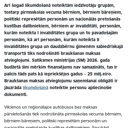
Arī šogad likumdošanā noteiktām iedzīvotāju grupām,
tostarp pirmsskolas vecuma bērniem, bērniem bāreņiem,
politiski represētām personām
un nacionālās pretošanās
kustības dalībniekiem
, bērniem ar invaliditāti, personām,
kurām noteikta I invaliditātes grupa un to pavadošajām
personām, kā arī personām, kurām noteikta II
invaliditātes grupa un daudzbērnu ģimenēm sabiedriskajā
transportā tiks nodrošināti braukšanas maksas
atvieglojumi. Satiksmes ministrijas (SM) 2026. gada
budžetā šim mērķim finansējums nav samazināts, tas ir
palicis tāds pats kā iepriekšējos gadus – 25 milj.eiro.
Braukšanas maksas atvieglojumu saņemšanai obligāti ir
jāuzrāda
likumdošanā
noteiktie personu apliecinošie
dokumenti.
Vilcienos un reģionālajos autobusos bez maksas
pārvietošanās tiek nodrošināta pirmsskolas vecuma bērniem,
bērniem bāreņiem, politiski represētām personām un
nacionālās pretošanās kustības dalībniekiem
. Savukārt