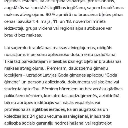
izglītības iestādes, kā arī turpina vispārējās, profesionālās,
augstākās vai speciālās izglītības iegūšanu, saņem braukšanas
maksas atvieglojumu 90 % apmērā no brauciena biļetes pilnas
cenas. Savukārt 4. maijā, 11. un 18. novembrī minētā
iedzīvotāju grupa vilcienā vai reģionālajos autobusos var
braukt bez maksas.
Lai saņemtu braukšanas maksas atvieglojumus, obligāts
nosacījums ir personu apliecinošu dokumentu uzrādīšana.
Tikai tad pārvadātājam ir tiesības izsniegt biļeti ar braukšanas
maksas atvieglojumu. Piemēram, daudzbērnu ģimeņu
locekļiem – uzrādot Latvijas Goda ģimenes apliecību “Goda
ģimene” un personu apliecinošu dokumentu vai skolēna vai
studenta apliecību. Bērniem bāreņiem un bez vecāku gādības
palikušiem bērniem, kuri atrodas audžuģimenēs, aizbildnībā,
bērnu aprūpes institūcijās vai mācās vispārējās vai
profesionālās izglītības iestādēs, kā arī augstskolās un
koledžās līdz 24 gadu vecuma sasniegšanai, ir jāuzrāda
apliecība sociālo garantiju nodrošināšanai vai reģistrējot