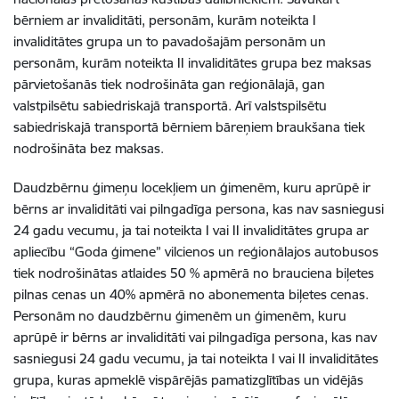
bērniem ar invaliditāti, personām, kurām noteikta I
invaliditātes grupa un to pavadošajām personām un
personām, kurām noteikta II invaliditātes grupa bez maksas
pārvietošanās tiek nodrošināta gan reģionālajā, gan
valstpilsētu sabiedriskajā transportā. Arī valstspilsētu
sabiedriskajā transportā bērniem bāreņiem braukšana tiek
nodrošināta bez maksas.
Daudzbērnu ģimeņu locekļiem un ģimenēm, kuru aprūpē ir
bērns ar invaliditāti vai pilngadīga persona, kas nav sasniegusi
24 gadu vecumu, ja tai noteikta I vai II invaliditātes grupa ar
apliecību “Goda ģimene” vilcienos un reģionālajos autobusos
tiek nodrošinātas atlaides 50 % apmērā no brauciena biļetes
pilnas cenas un 40% apmērā no abonementa biļetes cenas.
Personām no daudzbērnu ģimenēm un ģimenēm, kuru
aprūpē ir bērns ar invaliditāti vai pilngadīga persona, kas nav
sasniegusi 24 gadu vecumu, ja tai noteikta I vai II invaliditātes
grupa, kuras apmeklē vispārējās pamatizglītības un vidējās