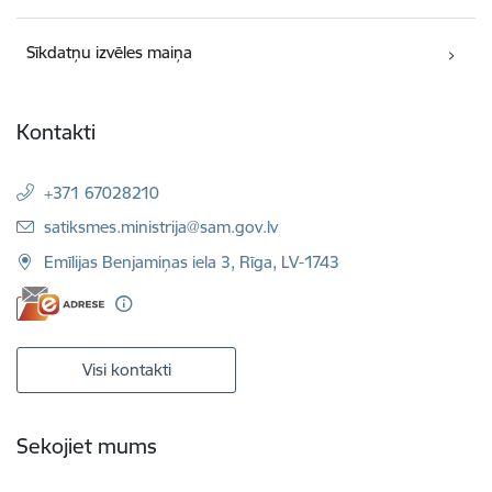
Sīkdatņu izvēles maiņa
Kontakti
+371 67028210
E-pasts:
satiksmes.ministrija@sam.gov.lv
Emīlijas Benjamiņas iela 3, Rīga, LV-1743
Visi kontakti
Sekojiet mums