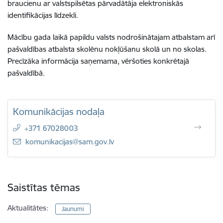
braucienu ar valstspilsētas pārvadātāja elektroniskās
identifikācijas līdzekli.
Mācību gada laikā papildu valsts nodrošinātajam atbalstam arī
pašvaldības atbalsta skolēnu nokļūšanu skolā un no skolas.
Precīzāka informācija saņemama, vēršoties konkrētajā
pašvaldībā.
Komunikācijas nodaļa
+371 67028003
E-pasts:
komunikacijas@sam.gov.lv
Saistītas tēmas
Aktualitātes:
Jaunumi