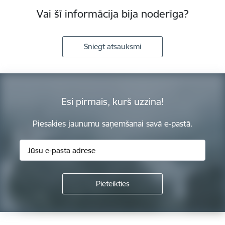
Vai šī informācija bija noderīga?
Sniegt atsauksmi
Esi pirmais, kurš uzzina!
Piesakies jaunumu saņemšanai savā e-pastā.
Kājene