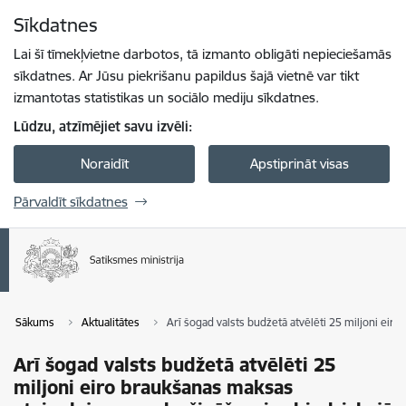
Pāriet uz lapas saturu
Sīkdatnes
Spied
lai meklētu
Enter
Lai šī tīmekļvietne darbotos, tā izmanto obligāti nepieciešamās
sīkdatnes. Ar Jūsu piekrišanu papildus šajā vietnē var tikt
izmantotas statistikas un sociālo mediju sīkdatnes.
Lūdzu, atzīmējiet savu izvēli:
Noraidīt
Apstiprināt visas
Pārvaldīt sīkdatnes
Sākums
Aktualitātes
Arī šogad valsts budžetā atvēlēti 25 miljoni ei
Arī šogad valsts budžetā atvēlēti 25
miljoni eiro braukšanas maksas