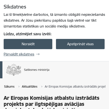
Pāriet uz lapas saturu
Sīkdatnes
Spied
lai meklētu
Enter
Lai šī tīmekļvietne darbotos, tā izmanto obligāti nepieciešamās
sīkdatnes. Ar Jūsu piekrišanu papildus šajā vietnē var tikt
izmantotas statistikas un sociālo mediju sīkdatnes.
Lūdzu, atzīmējiet savu izvēli:
Noraidīt
Apstiprināt visas
Pārvaldīt sīkdatnes
Sākums
Aktualitātes
Ar Eiropas Komisijas atbalstu izstrādāts projekts
Ar Eiropas Komisijas atbalstu izstrādāts
projekts par ilgtspējīgas aviācijas