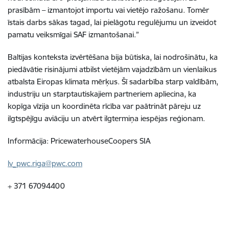
prasībām – izmantojot importu vai vietējo ražošanu. Tomēr
īstais darbs sākas tagad, lai pielāgotu regulējumu un izveidot
pamatu veiksmīgai SAF izmantošanai.”
Baltijas konteksta izvērtēšana bija būtiska, lai nodrošinātu, ka
piedāvātie risinājumi atbilst vietējām vajadzībām un vienlaikus
atbalsta Eiropas klimata mērķus. Šī sadarbība starp valdībām,
industriju un starptautiskajiem partneriem apliecina, ka
kopīga vīzija un koordinēta rīcība var paātrināt pāreju uz
ilgtspējīgu aviāciju un atvērt ilgtermiņa iespējas reģionam.
Informācija: PricewaterhouseCoopers SIA
lv_pwc.riga@pwc.com
+ 371 67094400