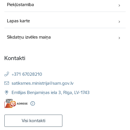
Piekļūstamība
Lapas karte
Sīkdatņu izvēles maiņa
Kontakti
+371 67028210
E-pasts:
satiksmes.ministrija@sam.gov.lv
Emīlijas Benjamiņas iela 3, Rīga, LV-1743
Visi kontakti