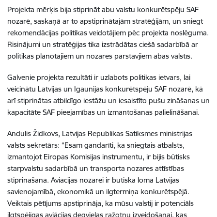
Projekta mērķis bija stiprināt abu valstu konkurētspēju SAF
nozarē, saskaņā ar to apstiprinātajām stratēģijām, un sniegt
rekomendācijas politikas veidotājiem pēc projekta noslēguma.
Risinājumi un stratēģijas tika izstrādātas ciešā sadarbībā ar
politikas plānotājiem un nozares pārstāvjiem abās valstīs.
Galvenie projekta rezultāti ir uzlabots politikas ietvars, lai
veicinātu Latvijas un Igaunijas konkurētspēju SAF nozarē, kā
arī stiprinātas atbildīgo iestāžu un iesaistīto pušu zināšanas un
kapacitāte SAF pieejamības un izmantošanas palielināšanai.
Andulis Židkovs, Latvijas Republikas Satiksmes ministrijas
valsts sekretārs: “Esam gandarīti, ka sniegtais atbalsts,
izmantojot Eiropas Komisijas instrumentu, ir bijis būtisks
starpvalstu sadarbībā un transporta nozares attīstības
stiprināšanā. Aviācijas nozarei ir būtiska loma Latvijas
savienojamībā, ekonomikā un ilgtermiņa konkurētspējā.
Veiktais pētījums apstiprināja, ka mūsu valstij ir potenciāls
ilgtspējīgas aviācijas degvielas ražotņu izveidošanai, kas