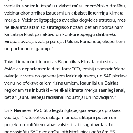
vienlaikus sniegtu iespēju uzlabot mūsu enerģētisko drošību,
veicināt ekonomikas izaugsmi un atbalstīt ilgtermiņa klimata
mērķus. Veicinot ilgtspējīgas aviācijas degvielas attīstību, mēs
ne tikai atbalstām šo stratēģisko nozari, bet arī nodrošinām,
ka Latvija kļūst par aktīvu un konkurētspējīgu dalībnieku
Eiropas aviācijas zaļajā pārejā. Paldies komandai, ekspertiem
un partneriem Igaunijā.”
Taivo Linnamägi, Igaunijas Republikas Klimata ministrijas
Aviācijas departamenta direktors: “CO₂ emisiju samazināšana
aviācijā ir viens no galvenajiem izaicinājumiem, un SAF piedāvā
vienu no efektīvākajiem risinājumiem. Igaunijai un Baltijas
reģionam tas ir būtiski – ne tikai klimata mērķu sasniegšanai,
bet arī jaunu iespēju radīšanai industrijai un inovācijām.”
Dirk Niemeier, PwC Strategy& ilgtspējīgas aviācijas prakses
vadītājs: “Pateicoties dialogam ar iesaistītajām pusēm un
projekta rezultātiem, abas valstis ir labi sagatavotas, lai
nodrošinātu SAF pieejamību atbilstoši pieaugošajām ES