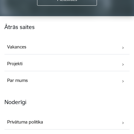
Kājene
Ātrās saites
Vakances
Projekti
Par mums
Noderīgi
Privātuma politika