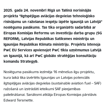
2025. gada 24. novembrī Rīgā un Tallinā norisinājās
projekta “Ilgtspējīgas aviācijas degvielas tehnoloģisko
risinājumu un ražošanas iespēju izpēte Igaunijā un Latvijā”
noslēguma pasākums. Tas tika organizēts sadarbībā ar
Eiropas Komisijas Reformu un investīciju darba grupu (SG
REFORM), Latvijas Republikas Satiksmes ministriju un
Igaunijas Republikas Klimata ministriju. Projektu īstenoja
PwC EU Services apvienojot PwC tīkla uzņēmumus Latvijā
un Igaunijā, kā arī PwC globālo stratēģijas konsultāciju
komandu Strategy&.
Noslēguma pasākums iezīmēja 16 mēnešus ilgu projektu,
kura laikā tika izvērtēts Igaunijas un Latvijas potenciāls
ilgtspējīgas aviācijas degvielas (sustainable aviation fuel – SAF)
ražošanā un izstrādāti ieteikumi SAF pieejamības
palielināšanai. Sanāksmi atklāja Eiropas Komisijas pārstāvis
Edward Tersmette.