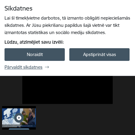
Pāriet uz lapas saturu
Sīkdatnes
1 / 1
Spied
lai meklētu
Enter
Lai šī tīmekļvietne darbotos, tā izmanto obligāti nepieciešamās
sīkdatnes. Ar Jūsu piekrišanu papildus šajā vietnē var tikt
izmantotas statistikas un sociālo mediju sīkdatnes.
Lūdzu, atzīmējiet savu izvēli:
Noraidīt
Apstiprināt visas
Pārvaldīt sīkdatnes