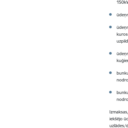
150kW
ūdeņra
ūdeņr
kuros
uzpil
ūdeņr
kuģie
bunku
nodro
bunku
nodro
Izmaksas,
iekšējo ū
uzlādes/d