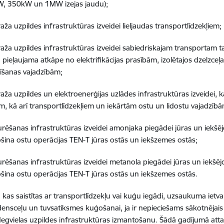
, 350kW un 1MW izejas jaudu);
ža uzpildes infrastruktūras izveidei lieljaudas transportlīdzekļiem;
aža uzpildes infrastruktūras izveidei sabiedriskajam transportam t
 pieļaujama atkāpe no elektrifikācijas prasībām, izolētajos dzelzceļ
dīšanas vajadzībām;
aža uzpildes un elektroenerģijas uzlādes infrastruktūras izveidei, 
m, kā arī transportlīdzekļiem un iekārtām ostu un lidostu vajadzīb
rēšanas infrastruktūras izveidei amonjaka piegādei jūras un iekšē
šina ostu operācijas TEN-T jūras ostās un iekšzemes ostās;
rēšanas infrastruktūras izveidei metanola piegādei jūras un iekšē
šina ostu operācijas TEN-T jūras ostās un iekšzemes ostās.
 kas saistītas ar transportlīdzekļu vai kuģu iegādi, uzsaukuma iet
densceļu un tuvsatiksmes kuģošanai, ja ir nepieciešams sākotnējais k
egvielas uzpildes infrastruktūras izmantošanu. Šādā gadījumā att