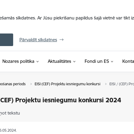
iešamās sīkdatnes. Ar Jūsu piekrišanu papildus šajā vietnē var tikt i
Pārvaldīt sīkdatnes
Nozares politika
Aktualitātes
Fondi un ES
Konta
nošanas periods
EISI (CEF) Projektu iesniegumu konkursi
EISI / (CEF) P
 (CEF) Projektu iesniegumu konkursi 2024
ņot tekstu
16.05.2024.