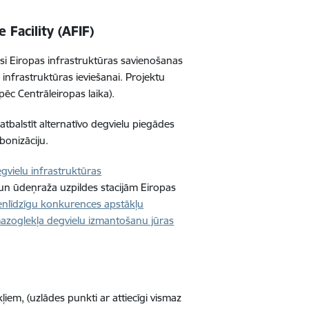
 Facility (AFIF)
jusi Eiropas infrastruktūras savienošanas
infrastruktūras ieviešanai. Projektu
pēc Centrāleiropas laika).
atbalstīt alternatīvo degvielu piegādes
rbonizāciju.
gvielu infrastruktūras
 un ūdeņraža uzpildes stacijām Eiropas
enlīdzīgu konkurences apstākļu
azoglekļa degvielu izmantošanu jūras
kļiem, (uzlādes punkti ar attiecīgi vismaz