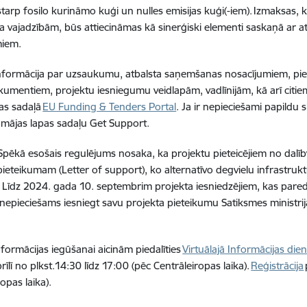
starp fosilo kurināmo kuģi un nulles emisijas kuģi(-iem). Izmaksas, 
a vajadzībām, būs attiecināmas kā sinerģiski elementi saskaņā ar 
miem.
nformācija par uzsaukumu, atbalsta saņemšanas nosacījumiem, pieej
umentiem, projektu iesniegumu veidlapām, vadlīnijām, kā arī cit
as sadaļā
EU Funding & Tenders Portal
. Ja ir nepieciešami papildu
 mājas lapas sadaļu Get Support.
Spēkā esošais regulējums nosaka, ka projektu pieteicējiem no dalībv
pieteikumam (Letter of support), ko alternatīvo degvielu infrastruk
a. Līdz 2024. gada 10. septembrim projekta iesniedzējiem, kas pared
, nepieciešams iesniegt savu projekta pieteikumu Satiksmes ministrijā
.
nformācijas iegūšanai aicinām piedalīties
Virtuālajā Informācijas die
īlī no plkst.14:30 līdz 17:00 (pēc Centrāleiropas laika).
Reģistrācija
ropas laika).