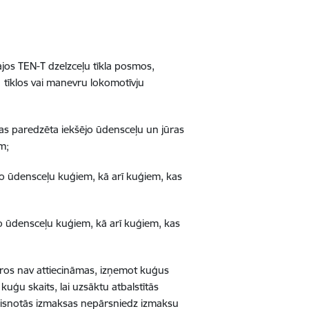
ajos TEN-T dzelzceļu tīkla posmos,
a tīklos vai manevru lokomotīvju
kas paredzēta iekšējo ūdensceļu un jūras
ām;
jo ūdensceļu kuģiem, kā arī kuģiem, kas
jo ūdensceļu kuģiem, kā arī kuģiem, kas
varos nav attiecināmas, izņemot kuģus
uģu skaits, lai uzsāktu atbalstītās
aisnotās izmaksas nepārsniedz izmaksu