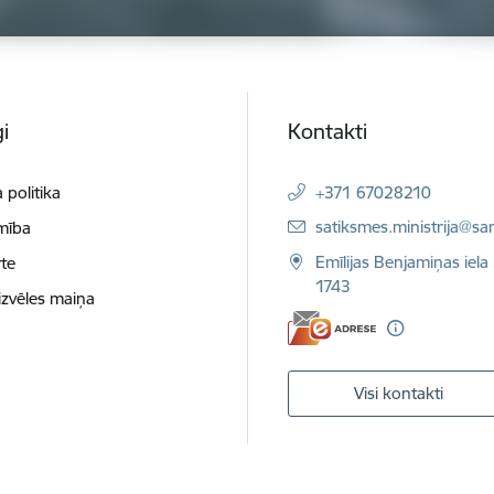
i
Kontakti
 politika
+371 67028210
E-pasts:
satiksmes.ministrija@sa
mība
Emīlijas Benjamiņas iela 
te
1743
izvēles maiņa
Visi kontakti