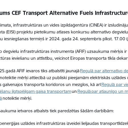
ms CEF Transport Alternative Fuels Infrastructure
limata, infrastruktūras un vides izpildaģentūra (CINEA) ir izsludinā
ta (EISI) projektu pieteikumu atlases konkursu alternatīvo degvielu 
u iesniegšanas termiņš ir 2024. gada 24. septembris plkst. 17.00 (
vo degvielu infrastruktūras instrumenta (AFIF) uzsaukuma mērķis ir 
ktūras ieviešanu un attīstību, veicinot Eiropas transporta tīkla deka
5.gadā AFIF ievaros tiks atbalstīti jaunajā
Regulā par alternatīvo de
noteiktie mērķi attiecībā uz publiski pieejamām elektriskās uzlādes
s galvenajos transporta koridoros un mezglos, kā arī
Regulā par vi
šanu ilgtspējīgam gaisa transportam
un
Regulā par atjaunīgo un m
tā
noteiktie mērķi.
saukuma ietvaros atbalsts tiek paredzētas šādām darbībām:
oenerģijas uzlādes infrastruktūras izveidei lieljaudas transportlīdze