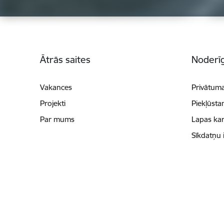
Kājene
Ātrās saites
Noderīg
Vakances
Privātuma
Projekti
Piekļūsta
Par mums
Lapas kar
Sīkdatņu 