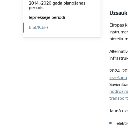
2014.-2020.gada plānošanas
periods
Uzsauku
Iepriekšējie periodi
Eiropas k
EISI/(CEF)
instrumen
pieteikum
Alternatī
infrastru
2024.-202
ieviešanu
Savienība
nodrošinā
transpor
Jaunā uz
elektr