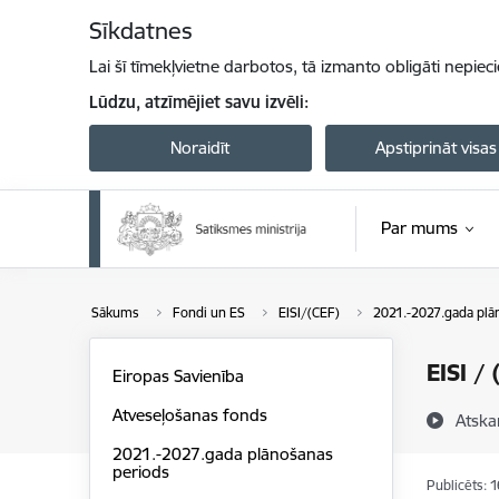
Pāriet uz lapas saturu
Sīkdatnes
Lai šī tīmekļvietne darbotos, tā izmanto obligāti nepiec
Lūdzu, atzīmējiet savu izvēli:
Noraidīt
Apstiprināt visas
Par mums
Sākums
Fondi un ES
EISI/(CEF)
2021.-2027.gada plā
EISI /
Eiropas Savienība
Atveseļošanas fonds
Atska
2021.-2027.gada plānošanas
periods
Publicēts: 