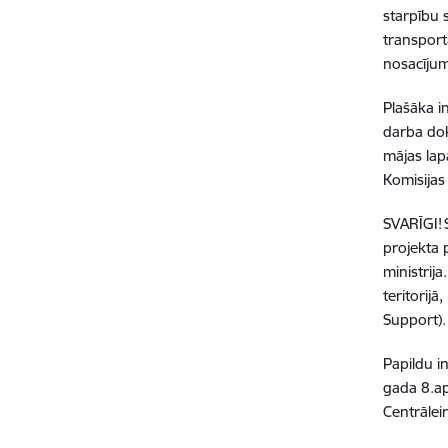
starpību 
transport
nosacīju
Plašāka i
darba dok
mājas lap
Komisijas
SVARĪGI! 
projekta 
ministrij
teritorijā
Support)
Papildu i
gada 8.apr
Centrālei