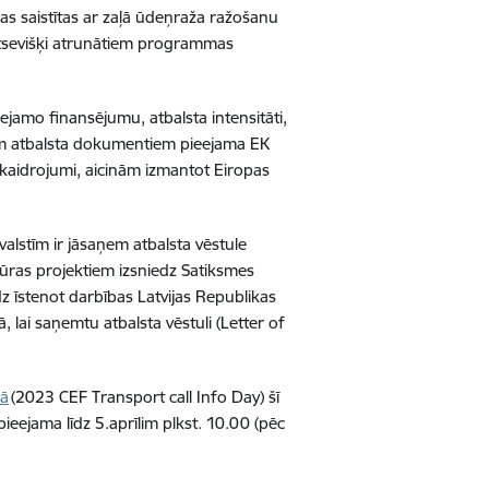
kas saistītas ar zaļā ūdeņraža ražošanu
atsevišķi atrunātiem programmas
amo finansējumu, atbalsta intensitāti,
iem atbalsta dokumentiem pieejama EK
 skaidrojumi, aicinām izmantot Eiropas
alstīm ir jāsaņem atbalsta vēstule
tūras projektiem izsniedz Satiksmes
z īstenot darbības Latvijas Republikas
, lai saņemtu atbalsta vēstuli (Letter of
nā
(2023 CEF Transport call Info Day) šī
pieejama līdz 5.aprīlim plkst. 10.00 (pēc