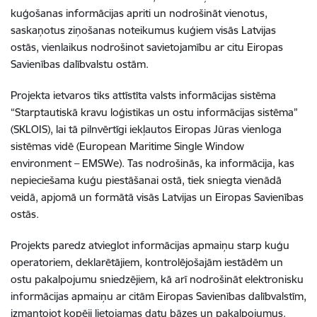
kuģošanas informācijas apriti un nodrošināt vienotus,
saskaņotus ziņošanas noteikumus kuģiem visās Latvijas
ostās, vienlaikus nodrošinot savietojamību ar citu Eiropas
Savienības dalībvalstu ostām.
Projekta ietvaros tiks attīstīta valsts informācijas sistēma
“Starptautiskā kravu loģistikas un ostu informācijas sistēma”
(SKLOIS), lai tā pilnvērtīgi iekļautos Eiropas Jūras vienloga
sistēmas vidē (European Maritime Single Window
environment – EMSWe). Tas nodrošinās, ka informācija, kas
nepieciešama kuģu piestāšanai ostā, tiek sniegta vienādā
veidā, apjomā un formātā visās Latvijas un Eiropas Savienības
ostās.
Projekts paredz atvieglot informācijas apmaiņu starp kuģu
operatoriem, deklarētājiem, kontrolējošajām iestādēm un
ostu pakalpojumu sniedzējiem, kā arī nodrošināt elektronisku
informācijas apmaiņu ar citām Eiropas Savienības dalībvalstīm,
izmantojot kopēji lietojamas datu bāzes un pakalpojumus.