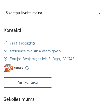
Sīkdatņu izvēles maiņa
Kontakti
+371 67028210
E-pasts:
satiksmes.ministrija@sam.gov.lv
Emīlijas Benjamiņas iela 3, Rīga, LV-1743
Visi kontakti
Sekojiet mums