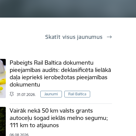
Skatīt visus jaunumus
Pabeigts Rail Baltica dokumentu
pieejamības audits: deklasificēta lielākā
daļa iepriekš ierobežotas pieejamības
dokumentu
Jaunumi
Rail Baltica
31.07.2026.
Vairāk nekā 50 km valsts grants
autoceļu šogad ieklās melno segumu;
111 km to atjaunos
06.08.2026.