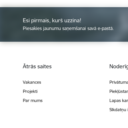
Esi pirmais, kurš uzzina!
Piesakies jaunumu saņemšanai savā e-pastā.
Kājene
Ātrās saites
Noderīg
Vakances
Privātuma
Projekti
Piekļūsta
Par mums
Lapas kar
Sīkdatņu 