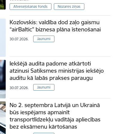
Atveseļošanas fonds
Nozares ziņas
Kozlovskis: valdība dod zaļo gaismu
“airBaltic” biznesa plāna īstenošanai
Jaunumi
30.07.2026.
Iekšējā audita padome atkārtoti
atzinusi Satiksmes ministrijas iekšējo
auditu kā labās prakses paraugu
Jaunumi
30.07.2026.
No 2. septembra Latvijā un Ukrainā
būs iespējams apmainīt
transportlīdzekļu vadītāja apliecības
bez eksāmenu kārtošanas