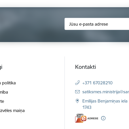
i
Kontakti
 politika
+371 67028210
E-pasts:
satiksmes.ministrija@sa
mība
Emīlijas Benjamiņas iela 
te
1743
izvēles maiņa