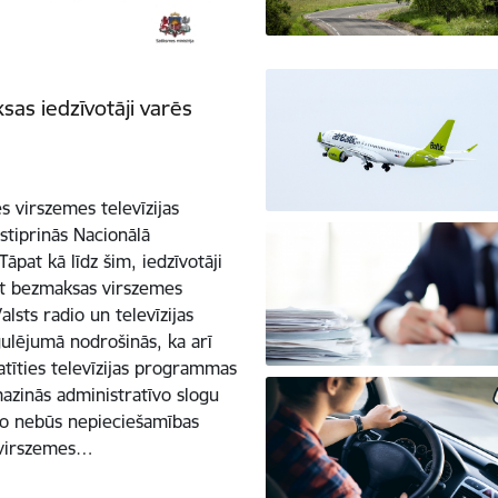
as iedzīvotāji varēs
s virszemes televīzijas
tiprinās Nacionālā
āpat kā līdz šim, iedzīvotāji
ārt bezmaksas virszemes
alsts radio un televīzijas
ulējumā nodrošinās, ka arī
tīties televīzijas programmas
azinās administratīvo slogu
 jo nebūs nepieciešamības
 virszemes…