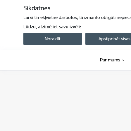
Pāriet uz lapas saturu
Sīkdatnes
Lai šī tīmekļvietne darbotos, tā izmanto obligāti nepiec
Lūdzu, atzīmējiet savu izvēli:
Noraidīt
Apstiprināt visas
Par mums
Satiksmes ministrija