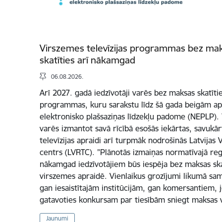
Virszemes televīzijas programmas bez maks
skatīties arī nākamgad
06.08.2026.
Arī 2027. gadā iedzīvotāji varēs bez maksas skatītie
programmas, kuru sarakstu līdz šā gada beigām aps
elektronisko plašsaziņas līdzekļu padome (NEPLP). T
varēs izmantot savā rīcībā esošās iekārtas, savuk
televīzijas apraidi arī turpmāk nodrošinās Latvijas V
centrs (LVRTC). "Plānotās izmaiņas normatīvajā reg
nākamgad iedzīvotājiem būs iespēja bez maksas ska
virszemes apraidē. Vienlaikus grozījumi likumā sam
gan iesaistītajām institūcijām, gan komersantiem,
gatavoties konkursam par tiesībām sniegt maksas
Jaunumi