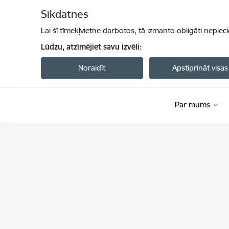
Pāriet uz lapas saturu
Sīkdatnes
Lai šī tīmekļvietne darbotos, tā izmanto obligāti nepiec
Lūdzu, atzīmējiet savu izvēli:
Noraidīt
Apstiprināt visas
Par mums
Satiksmes ministrija