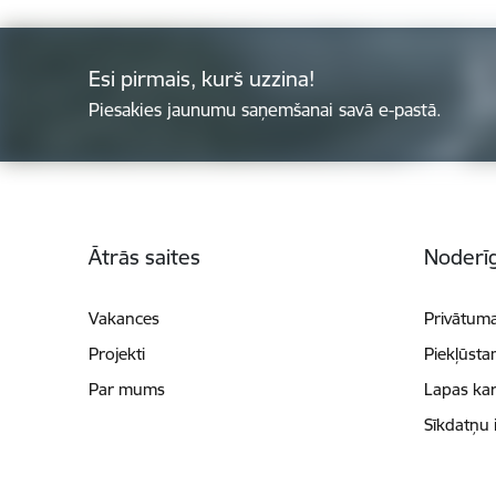
Esi pirmais, kurš uzzina!
Piesakies jaunumu saņemšanai savā e-pastā.
Kājene
Ātrās saites
Noderīg
Vakances
Privātuma
Projekti
Piekļūsta
Par mums
Lapas kar
Sīkdatņu 