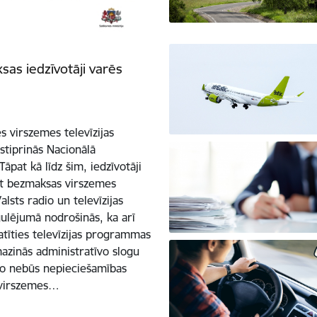
as iedzīvotāji varēs
s virszemes televīzijas
tiprinās Nacionālā
āpat kā līdz šim, iedzīvotāji
ārt bezmaksas virszemes
alsts radio un televīzijas
ulējumā nodrošinās, ka arī
tīties televīzijas programmas
azinās administratīvo slogu
 jo nebūs nepieciešamības
 virszemes…