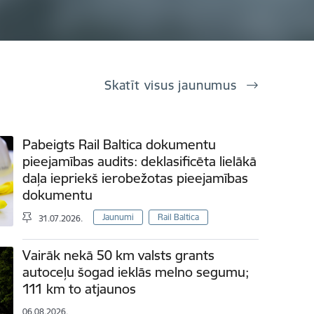
Skatīt visus jaunumus
Pabeigts Rail Baltica dokumentu
pieejamības audits: deklasificēta lielākā
daļa iepriekš ierobežotas pieejamības
dokumentu
Jaunumi
Rail Baltica
31.07.2026.
Vairāk nekā 50 km valsts grants
autoceļu šogad ieklās melno segumu;
111 km to atjaunos
06.08.2026.