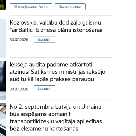
Atveseļošanas fonds
Nozares ziņas
Kozlovskis: valdība dod zaļo gaismu
“airBaltic” biznesa plāna īstenošanai
Jaunumi
30.07.2026.
Iekšējā audita padome atkārtoti
atzinusi Satiksmes ministrijas iekšējo
auditu kā labās prakses paraugu
Jaunumi
30.07.2026.
No 2. septembra Latvijā un Ukrainā
būs iespējams apmainīt
transportlīdzekļu vadītāja apliecības
bez eksāmenu kārtošanas