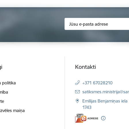
i
Kontakti
 politika
+371 67028210
E-pasts:
satiksmes.ministrija@sa
mība
Emīlijas Benjamiņas iela 
te
1743
izvēles maiņa