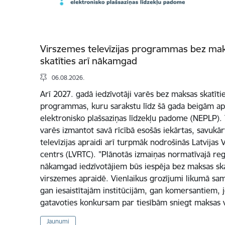
Virszemes televīzijas programmas bez maks
skatīties arī nākamgad
06.08.2026.
Arī 2027. gadā iedzīvotāji varēs bez maksas skatītie
programmas, kuru sarakstu līdz šā gada beigām aps
elektronisko plašsaziņas līdzekļu padome (NEPLP). T
varēs izmantot savā rīcībā esošās iekārtas, savuk
televīzijas apraidi arī turpmāk nodrošinās Latvijas V
centrs (LVRTC). "Plānotās izmaiņas normatīvajā reg
nākamgad iedzīvotājiem būs iespēja bez maksas ska
virszemes apraidē. Vienlaikus grozījumi likumā sam
gan iesaistītajām institūcijām, gan komersantiem,
gatavoties konkursam par tiesībām sniegt maksas
Jaunumi