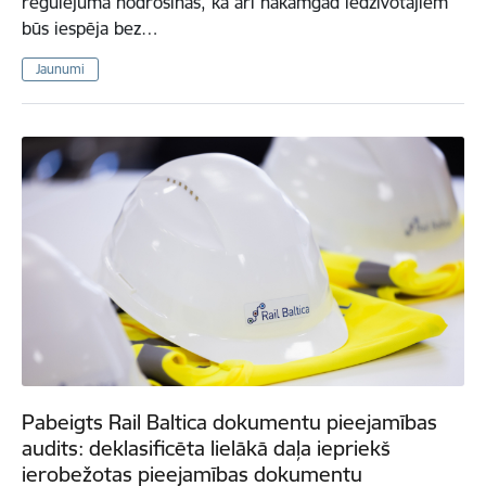
regulējumā nodrošinās, ka arī nākamgad iedzīvotājiem
būs iespēja bez…
Jaunumi
Pabeigts Rail Baltica dokumentu pieejamības
audits: deklasificēta lielākā daļa iepriekš
ierobežotas pieejamības dokumentu