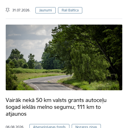
31.07.2026.
Jaunumi
Rail Baltica
Vairāk nekā 50 km valsts grants autoceļu
šogad ieklās melno segumu; 111 km to
atjaunos
06.08.2026.
Atveseļošanas fonds
Nozares ziņas