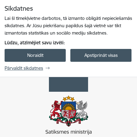
Pāriet uz lapas saturu
Sīkdatnes
Spied
lai meklētu
Enter
Lai šī tīmekļvietne darbotos, tā izmanto obligāti nepieciešamās
sīkdatnes. Ar Jūsu piekrišanu papildus šajā vietnē var tikt
izmantotas statistikas un sociālo mediju sīkdatnes.
Lūdzu, atzīmējiet savu izvēli:
Noraidīt
Apstiprināt visas
Pārvaldīt sīkdatnes
Satiksmes ministrija