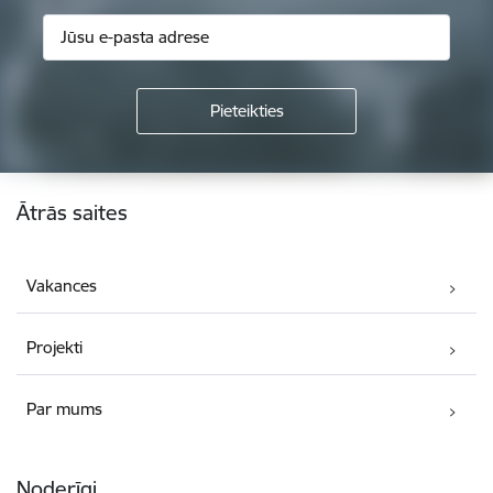
Kājene
Ātrās saites
Vakances
Projekti
Par mums
Noderīgi