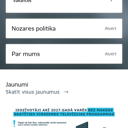
Vakances
Nozares politika
Atvērt
Par mums
Atvērt
Jaunumi
Skatīt visus jaunumus