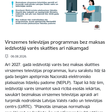
Virszemes televīzijas programmas bez maksas
iedzīvotāji varēs skatīties arī nākamgad
06.08.2026.
Arī 2027. gadā iedzīvotāji varēs bez maksas skatīties
virszemes televīzijas programmas, kuru sarakstu līdz šā
gada beigām apstiprinās Nacionālā elektronisko
plašsaziņas līdzekļu padome (NEPLP). Tāpat kā līdz šim,
iedzīvotāji varēs izmantot savā rīcībā esošās iekārtas,
savukārt bezmaksas virszemes televīzijas apraidi arī
turpmāk nodrošinās Latvijas Valsts radio un televīzijas
centrs (LVRTC). "Plānotās izmaiņas normatīvajā