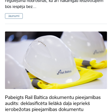
regulējumā nodrošinās, ka arī nākamgad iedzīvotājiem
būs iespēja bez…
Jaunumi
Pabeigts Rail Baltica dokumentu pieejamības
audits: deklasificēta lielākā daļa iepriekš
ierobežotas pieejamības dokumentu