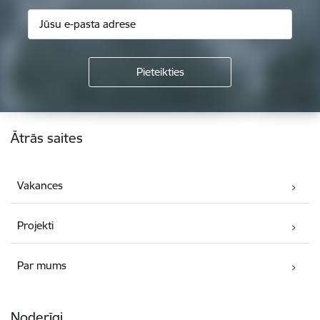
Kājene
Ātrās saites
Vakances
Projekti
Par mums
Noderīgi