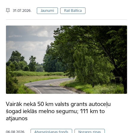
31.07.2026.
Jaunumi
Rail Baltica
Vairāk nekā 50 km valsts grants autoceļu
šogad ieklās melno segumu; 111 km to
atjaunos
06.08.2026.
Atveseļošanas fonds
Nozares ziņas