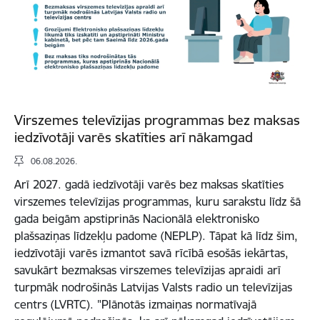
Virszemes televīzijas programmas bez maksas
iedzīvotāji varēs skatīties arī nākamgad
06.08.2026.
Arī 2027. gadā iedzīvotāji varēs bez maksas skatīties
virszemes televīzijas programmas, kuru sarakstu līdz šā
gada beigām apstiprinās Nacionālā elektronisko
plašsaziņas līdzekļu padome (NEPLP). Tāpat kā līdz šim,
iedzīvotāji varēs izmantot savā rīcībā esošās iekārtas,
savukārt bezmaksas virszemes televīzijas apraidi arī
turpmāk nodrošinās Latvijas Valsts radio un televīzijas
centrs (LVRTC). "Plānotās izmaiņas normatīvajā