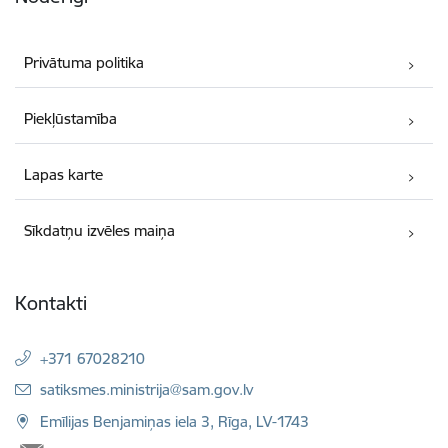
Privātuma politika
Piekļūstamība
Lapas karte
Sīkdatņu izvēles maiņa
Kontakti
+371 67028210
E-pasts:
satiksmes.ministrija@sam.gov.lv
Emīlijas Benjamiņas iela 3, Rīga, LV-1743