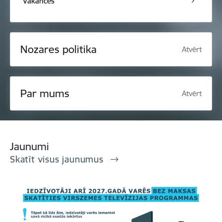
Vakances
Nozares politika
Atvērt
Par mums
Atvērt
Jaunumi
Skatīt visus jaunumus