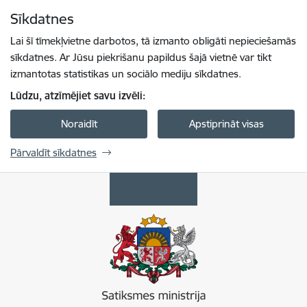
Pāriet uz lapas saturu
Sīkdatnes
Spied
lai meklētu
Enter
Lai šī tīmekļvietne darbotos, tā izmanto obligāti nepieciešamās
sīkdatnes. Ar Jūsu piekrišanu papildus šajā vietnē var tikt
izmantotas statistikas un sociālo mediju sīkdatnes.
Lūdzu, atzīmējiet savu izvēli:
Noraidīt
Apstiprināt visas
Pārvaldīt sīkdatnes
Satiksmes ministrija