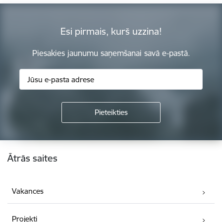
Esi pirmais, kurš uzzina!
Piesakies jaunumu saņemšanai savā e-pastā.
Kājene
Ātrās saites
Vakances
Projekti