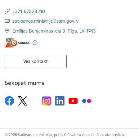
+371 67028210
E-pasts:
satiksmes.ministrija@sam.gov.lv
Emīlijas Benjamiņas iela 3, Rīga, LV-1743
Visi kontakti
Sekojiet mums
© 2026 Satiksmes ministrija, publicētā satura visas tiesības aizsargātas.