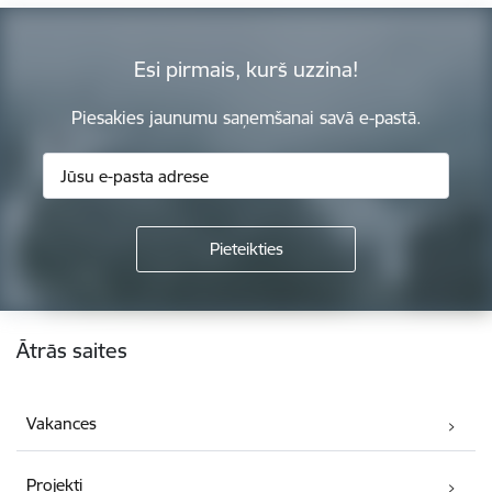
Esi pirmais, kurš uzzina!
Piesakies jaunumu saņemšanai savā e-pastā.
Kājene
Ātrās saites
Vakances
Projekti