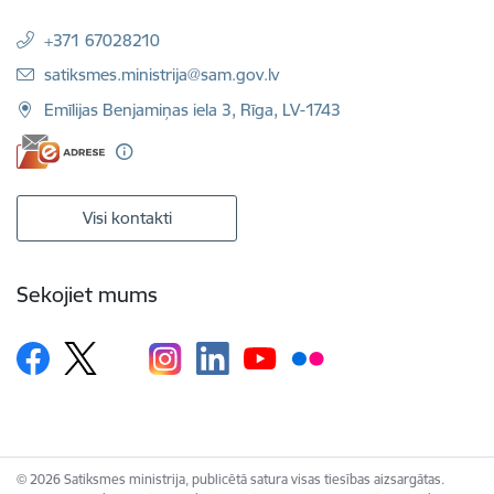
+371 67028210
E-pasts:
satiksmes.ministrija@sam.gov.lv
Emīlijas Benjamiņas iela 3, Rīga, LV-1743
Visi kontakti
Sekojiet mums
© 2026 Satiksmes ministrija, publicētā satura visas tiesības aizsargātas.