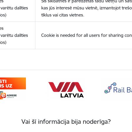
es
Šīs sīkdatnes ir paredzētas tādu vietņu un sat
varētu dalīties
kas jūs interesē mūsu vietnē, izmantojot treš
los)
tīklus vai citas vietnes.
es
varētu dalīties
Cookie is needed for all users for sharing con
los)
Vai šī informācija bija noderīga?