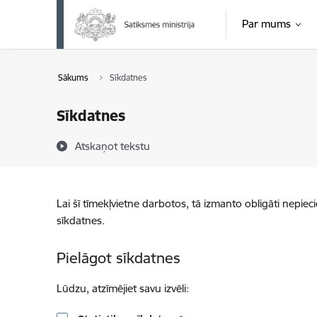
Pāriet uz lapas saturu
Par mums
Sākums
Sīkdatnes
Sīkdatnes
Atskaņot tekstu
Lai šī tīmekļvietne darbotos, tā izmanto obligāti nepiec
sīkdatnes.
Pielāgot sīkdatnes
Lūdzu, atzīmējiet savu izvēli: