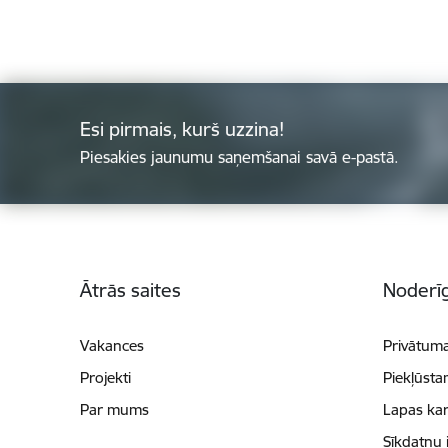
Esi pirmais, kurš uzzina!
Piesakies jaunumu saņemšanai savā e-pastā.
Kājene
Ātrās saites
Noderīg
Vakances
Privātuma
Projekti
Piekļūsta
Par mums
Lapas kar
Sīkdatņu 