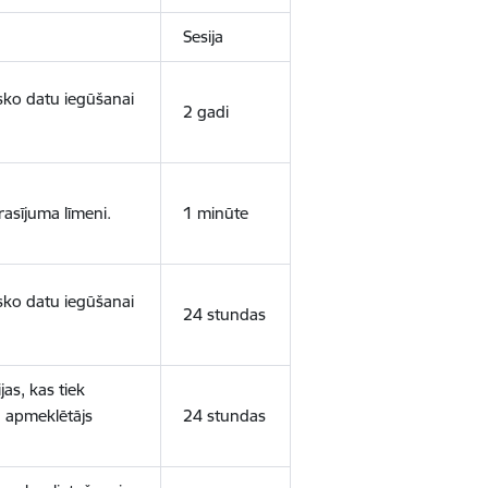
Sesija
isko datu iegūšanai
2 gadi
rasījuma līmeni.
1 minūte
isko datu iegūšanai
24 stundas
as, kas tiek
ā apmeklētājs
24 stundas