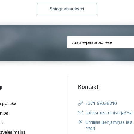
Sniegt atsauksmi
i
Kontakti
 politika
+371 67028210
E-pasts:
satiksmes.ministrija@sa
mība
Emīlijas Benjamiņas iela 
te
1743
izvēles maiņa