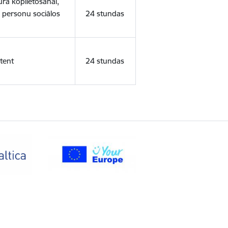
ura koplietošanai,
o personu sociālos
24 stundas
tent
24 stundas