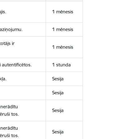
jis.
1 mēnesis
 paziņojumu.
1 mēnesis
otājs ir
1 mēnesis
 autentificētos.
1 stunda
kļa.
Sesija
Sesija
 nerādītu
Sesija
ēruši tos.
 nerādītu
Sesija
ēruši tos.