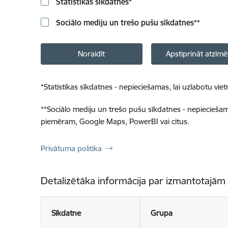
Statistikas sīkdatnes
*
Sociālo mediju un trešo pušu sīkdatnes
**
Noraidīt
Apstiprināt atzīmē
*
Statistikas sīkdatnes - nepieciešamas, lai uzlabotu v
**
Sociālo mediju un trešo pušu sīkdatnes - nepieciešamas
piemēram, Google Maps, PowerBI vai citus.
Privātuma politika
Detalizētāka informācija par izmantotajām
Sīkdatne
Grupa