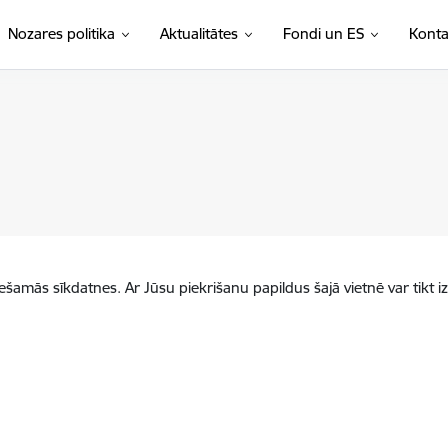
Nozares politika
Aktualitātes
Fondi un ES
Konta
iešamās sīkdatnes. Ar Jūsu piekrišanu papildus šajā vietnē var tikt i