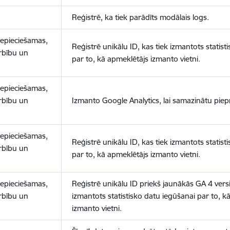
Reģistrē, ka tiek parādīts modālais logs.
nepieciešamas,
Reģistrē unikālu ID, kas tiek izmantots statist
arbību un
par to, kā apmeklētājs izmanto vietni.
nepieciešamas,
arbību un
Izmanto Google Analytics, lai samazinātu piep
nepieciešamas,
Reģistrē unikālu ID, kas tiek izmantots statist
arbību un
par to, kā apmeklētājs izmanto vietni.
nepieciešamas,
Reģistrē unikālu ID priekš jaunākās GA 4 versij
arbību un
izmantots statistisko datu iegūšanai par to, k
izmanto vietni.