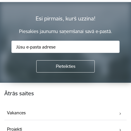
Esi pirmais, kurš uzzina!
Piesakies jaunumu saņemšanai savā e-pastā.
Kājene
Ātrās saites
Vakances
Projekti