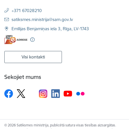
+371 67028210
E-pasts:
satiksmes.ministrija@sam.gov.lv
Emīlijas Benjamiņas iela 3, Rīga, LV-1743
Visi kontakti
Sekojiet mums
© 2026 Satiksmes ministrija, publicētā satura visas tiesības aizsargātas.