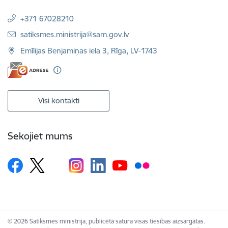
+371 67028210
E-pasts:
satiksmes.ministrija@sam.gov.lv
Emīlijas Benjamiņas iela 3, Rīga, LV-1743
Visi kontakti
Sekojiet mums
© 2026 Satiksmes ministrija, publicētā satura visas tiesības aizsargātas.