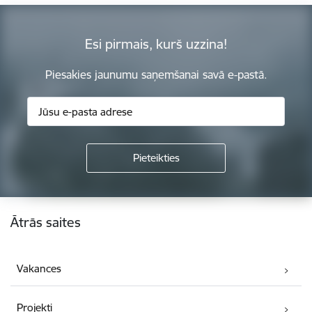
Esi pirmais, kurš uzzina!
Piesakies jaunumu saņemšanai savā e-pastā.
Kājene
Ātrās saites
Vakances
Projekti