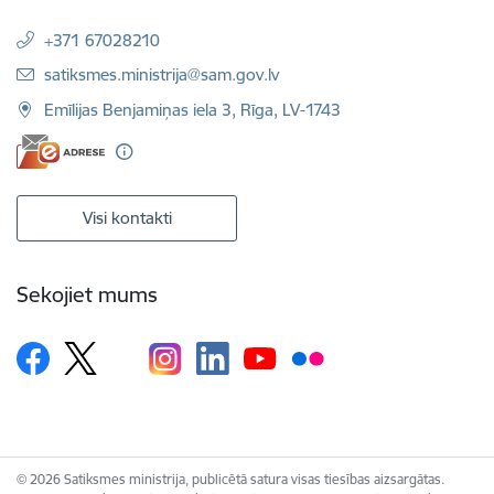
+371 67028210
E-pasts:
satiksmes.ministrija@sam.gov.lv
Emīlijas Benjamiņas iela 3, Rīga, LV-1743
Visi kontakti
Sekojiet mums
© 2026 Satiksmes ministrija, publicētā satura visas tiesības aizsargātas.