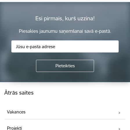
Esi pirmais, kurš uzzina!
Piesakies jaunumu saņemšanai savā e-pastā.
Kājene
Ātrās saites
Vakances
Projekti