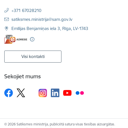
+371 67028210
E-pasts:
satiksmes.ministrija@sam.gov.lv
Emīlijas Benjamiņas iela 3, Rīga, LV-1743
Visi kontakti
Sekojiet mums
© 2026 Satiksmes ministrija, publicētā satura visas tiesības aizsargātas.