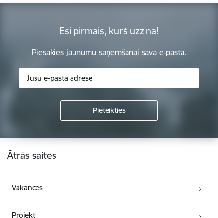
Esi pirmais, kurš uzzina!
Piesakies jaunumu saņemšanai savā e-pastā.
Kājene
Ātrās saites
Vakances
Projekti