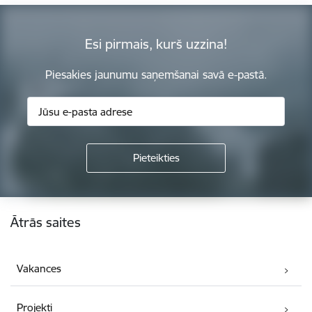
Esi pirmais, kurš uzzina!
Piesakies jaunumu saņemšanai savā e-pastā.
Kājene
Ātrās saites
Vakances
Projekti