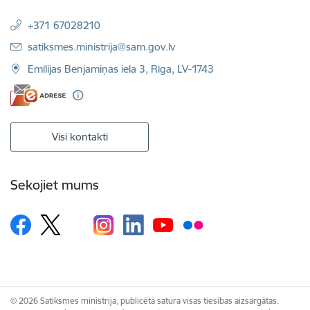
+371 67028210
E-pasts:
satiksmes.ministrija@sam.gov.lv
Emīlijas Benjamiņas iela 3, Rīga, LV-1743
Visi kontakti
Sekojiet mums
© 2026 Satiksmes ministrija, publicētā satura visas tiesības aizsargātas.