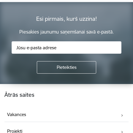
Esi pirmais, kurš uzzina!
Piesakies jaunumu saņemšanai savā e-pastā.
Kājene
Ātrās saites
Vakances
Projekti