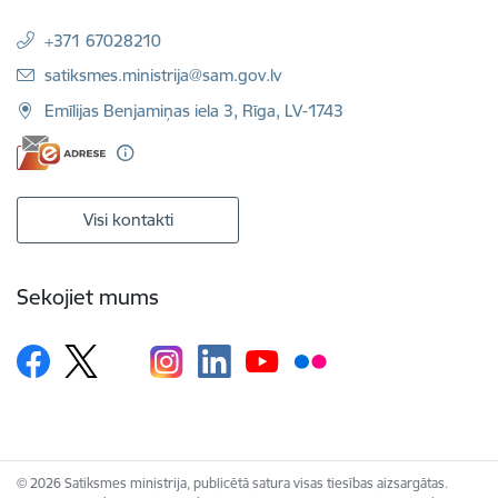
+371 67028210
E-pasts:
satiksmes.ministrija@sam.gov.lv
Emīlijas Benjamiņas iela 3, Rīga, LV-1743
Visi kontakti
Sekojiet mums
© 2026 Satiksmes ministrija, publicētā satura visas tiesības aizsargātas.