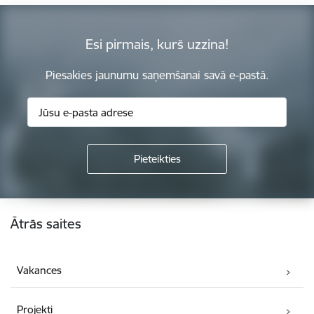
Esi pirmais, kurš uzzina!
Piesakies jaunumu saņemšanai savā e-pastā.
Kājene
Ātrās saites
Vakances
Projekti