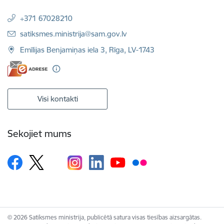
+371 67028210
E-pasts:
satiksmes.ministrija@sam.gov.lv
Emīlijas Benjamiņas iela 3, Rīga, LV-1743
Visi kontakti
Sekojiet mums
© 2026 Satiksmes ministrija, publicētā satura visas tiesības aizsargātas.