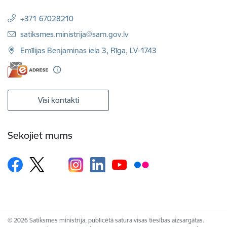
+371 67028210
E-pasts:
satiksmes.ministrija@sam.gov.lv
Emīlijas Benjamiņas iela 3, Rīga, LV-1743
Visi kontakti
Sekojiet mums
© 2026 Satiksmes ministrija, publicētā satura visas tiesības aizsargātas.