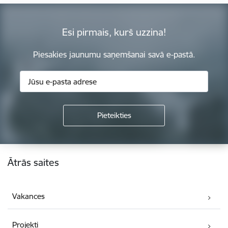
Esi pirmais, kurš uzzina!
Piesakies jaunumu saņemšanai savā e-pastā.
Kājene
Ātrās saites
Vakances
Projekti