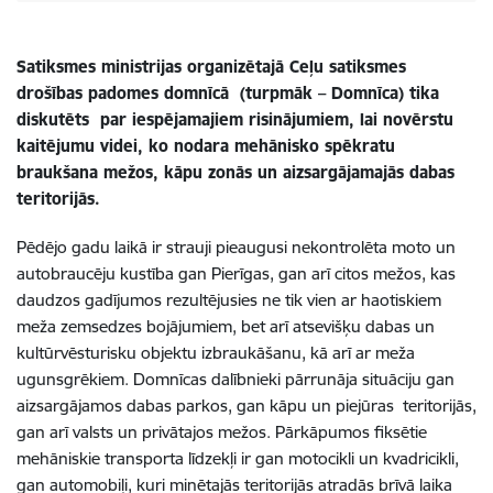
Satiksmes ministrijas organizētajā Ceļu satiksmes
drošības padomes domnīcā (turpmāk – Domnīca) tika
diskutēts par iespējamajiem risinājumiem, lai novērstu
kaitējumu videi, ko nodara
m
ehānisko spēkratu
braukšana mežos, kāpu zonās un aizsargājamajās dabas
teritorijās.
Pēdējo gadu laikā ir strauji pieaugusi nekontrolēta moto un
autobraucēju kustība gan Pierīgas, gan arī citos mežos, kas
daudzos gadījumos rezultējusies ne tik vien ar haotiskiem
meža zemsedzes bojājumiem, bet arī atsevišķu dabas un
kultūrvēsturisku objektu izbraukāšanu, kā arī ar meža
ugunsgrēkiem. Domnīcas dalībnieki pārrunāja situāciju gan
aizsargājamos dabas parkos, gan kāpu un piejūras teritorijās,
gan arī valsts un privātajos mežos. Pārkāpumos fiksētie
mehāniskie transporta līdzekļi ir gan motocikli un kvadricikli,
gan automobiļi, kuri minētajās teritorijās atradās brīvā laika