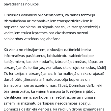
pavadīšanas nolūkos.
Diskusijas dalībnieki bija vienisprātis, ka dabas teritoriju
izbraukāšana ar mehāniskajiem transportlīdzekļiem ir
nopietna problēma un signāls par to, ka transportlīdzekļu
vadītājiem trūkst izpratnes par ekosistēmas nozīmi
sabiedrības veselības saglabāšanā.
Kā vienu no risinājumiem, diskusijas dalībnieki ieteica
informatīvus pasākumus, lai skaidrotu sabiedrībai par
kaitējumiem, kas tiek nodarīts, izbraukājot mežus, kāpas un
aizsargājamās teritorijas, vienlaikus skaidrojot iemeslus, kādēļ
šīs teritorijas ir aizsargājamas. Informatīvajā un skaidrojošajā
darbā būtu jāiesaista arī motobraucēju kopienas un
transporta nomas uzņēmumus. Tāpat, Domnīcas dalībnieki
bija vienisprātis, ka visiem transporta līdzekļiem ir jābūt
identificējamiem, aprīkotiem ar reģistrācijas un numura
zīmēm, lai mazinātu pārkāpēju nesodāmības apziņu.
Domnīcas dalībnieki vienojās, ka reidi un dronu izmantošana