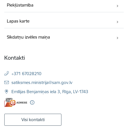
Piekļūstamība
Lapas karte
Sīkdatņu izvēles maiņa
Kontakti
+371 67028210
E-pasts:
satiksmes.ministrija@sam.gov.lv
Emīlijas Benjamiņas iela 3, Rīga, LV-1743
Visi kontakti