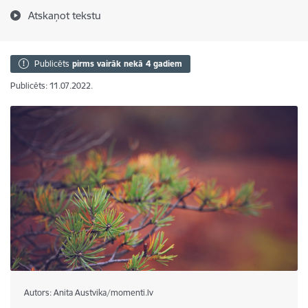
Atskaņot tekstu
Publicēts
pirms vairāk nekā 4 gadiem
Publicēts: 11.07.2022.
Autors: Anita Austvika/momenti.lv