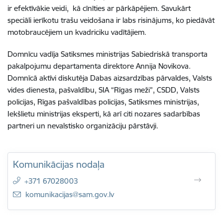
ir efektīvākie veidi, kā cīnīties ar pārkāpējiem. Savukārt
speciāli ierīkotu trašu veidošana ir labs risinājums, ko piedāvāt
motobraucējiem un kvadriciku vadītājiem.
Domnīcu vadīja Satiksmes ministrijas Sabiedriskā transporta
pakalpojumu departamenta direktore Annija Novikova.
Domnīcā aktīvi diskutēja Dabas aizsardzības pārvaldes, Valsts
vides dienesta, pašvaldību, SIA “Rīgas meži”, CSDD, Valsts
policijas, Rīgas pašvaldības policijas, Satiksmes ministrijas,
Iekšlietu ministrijas eksperti, kā arī citi nozares sadarbības
partneri un nevalstisko organizāciju pārstāvji.
Komunikācijas nodaļa
+371 67028003
E-pasts:
komunikacijas@sam.gov.lv