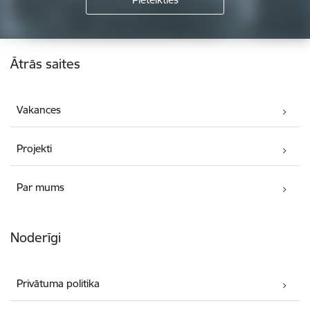
Kājene
Ātrās saites
Vakances
Projekti
Par mums
Noderīgi
Privātuma politika