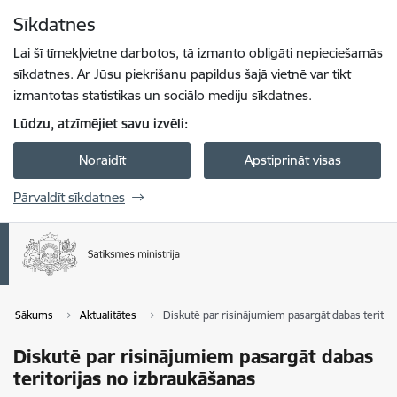
Pāriet uz lapas saturu
Sīkdatnes
Spied
lai meklētu
Enter
Lai šī tīmekļvietne darbotos, tā izmanto obligāti nepieciešamās
sīkdatnes. Ar Jūsu piekrišanu papildus šajā vietnē var tikt
izmantotas statistikas un sociālo mediju sīkdatnes.
Lūdzu, atzīmējiet savu izvēli:
Noraidīt
Apstiprināt visas
Pārvaldīt sīkdatnes
Sākums
Aktualitātes
Diskutē par risinājumiem pasargāt dabas teritor
Diskutē par risinājumiem pasargāt dabas
teritorijas no izbraukāšanas