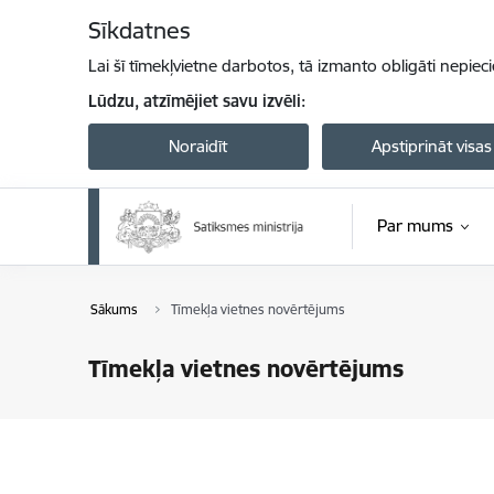
Pāriet uz lapas saturu
Sīkdatnes
Lai šī tīmekļvietne darbotos, tā izmanto obligāti nepiec
Lūdzu, atzīmējiet savu izvēli:
Noraidīt
Apstiprināt visas
Par mums
Sākums
Tīmekļa vietnes novērtējums
Tīmekļa vietnes novērtējums