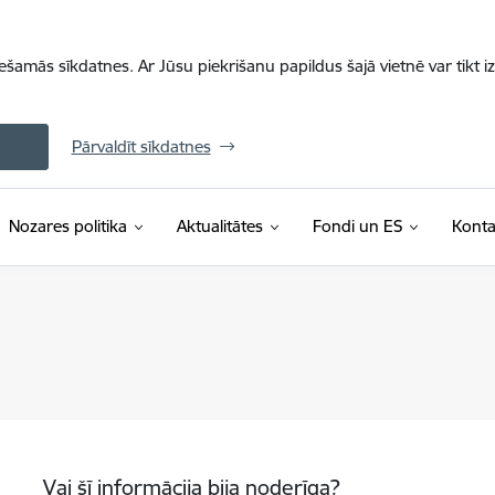
iešamās sīkdatnes. Ar Jūsu piekrišanu papildus šajā vietnē var tikt i
Pārvaldīt sīkdatnes
Nozares politika
Aktualitātes
Fondi un ES
Konta
Vai šī informācija bija noderīga?