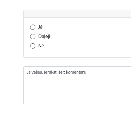
Vai šī informācija bija noderīga?
Jā
Daļēji
Nē
Ja vēlies, ieraksti šeit komentāru