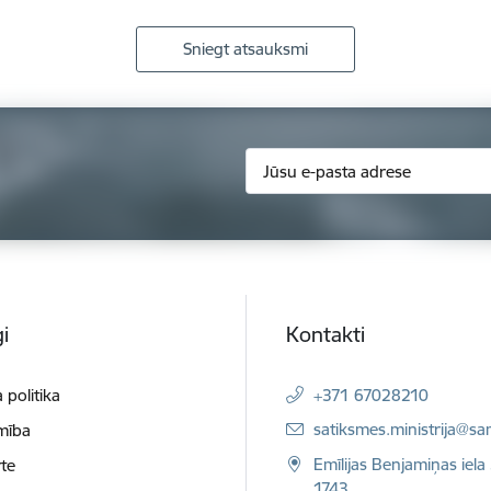
Sniegt atsauksmi
i
Kontakti
 politika
+371 67028210
E-pasts:
satiksmes.ministrija@sa
mība
Emīlijas Benjamiņas iela 
te
1743