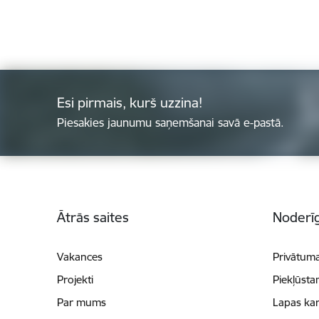
Esi pirmais, kurš uzzina!
Piesakies jaunumu saņemšanai savā e-pastā.
Kājene
Ātrās saites
Noderīg
Vakances
Privātuma
Projekti
Piekļūsta
Par mums
Lapas kar