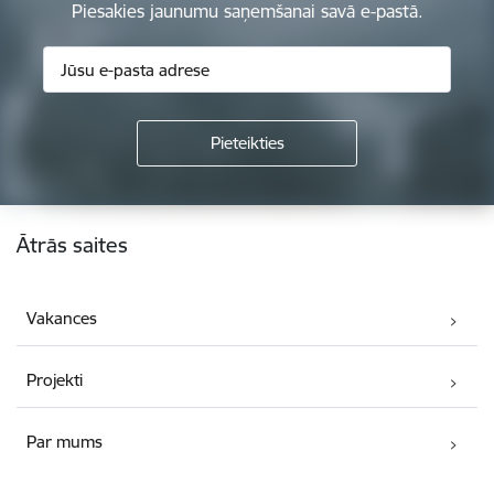
Piesakies jaunumu saņemšanai savā e-pastā.
Kājene
Ātrās saites
Vakances
Projekti
Par mums