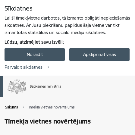
Pāriet uz lapas saturu
Sīkdatnes
Spied
lai meklētu
Enter
Lai šī tīmekļvietne darbotos, tā izmanto obligāti nepieciešamās
sīkdatnes. Ar Jūsu piekrišanu papildus šajā vietnē var tikt
izmantotas statistikas un sociālo mediju sīkdatnes.
Lūdzu, atzīmējiet savu izvēli:
Noraidīt
Apstiprināt visas
Pārvaldīt sīkdatnes
Sākums
Tīmekļa vietnes novērtējums
Tīmekļa vietnes novērtējums