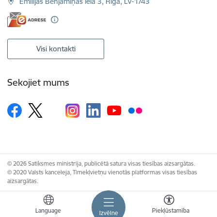
Emīlijas Benjamiņas iela 3, Rīga, LV-1743
Visi kontakti
Sekojiet mums
© 2026 Satiksmes ministrija, publicētā satura visas tiesības aizsargātas.
© 2020 Valsts kanceleja, Tīmekļvietņu vienotās platformas visas tiesības
aizsargātas.
Language
Piekļūstamība
Izvēlne