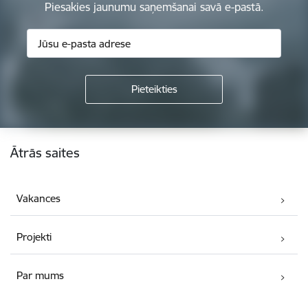
Piesakies jaunumu saņemšanai savā e-pastā.
Kājene
Ātrās saites
Vakances
Projekti
Par mums