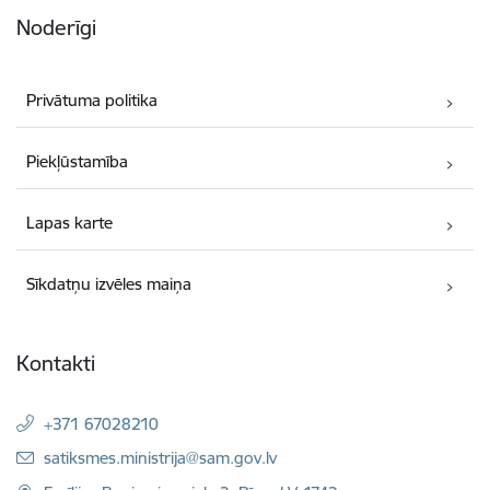
Noderīgi
Privātuma politika
Piekļūstamība
Lapas karte
Sīkdatņu izvēles maiņa
Kontakti
+371 67028210
E-pasts:
satiksmes.ministrija@sam.gov.lv