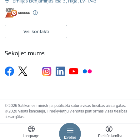
Emīlijas Benjamiņas iela 3, Rīga, LV-1743
Visi kontakti
Sekojiet mums
© 2026 Satiksmes ministrija, publicētā satura visas tiesības aizsargātas.
© 2020 Valsts kanceleja, Tīmekļvietņu vienotās platformas visas tiesības
aizsargātas.
Language
Piekļūstamība
Izvēlne