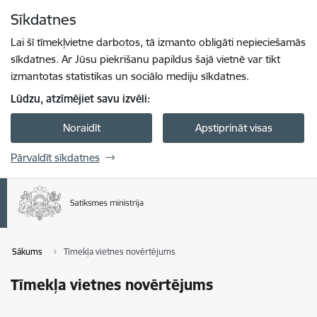
Pāriet uz lapas saturu
Sīkdatnes
Spied
lai meklētu
Enter
Lai šī tīmekļvietne darbotos, tā izmanto obligāti nepieciešamās
sīkdatnes. Ar Jūsu piekrišanu papildus šajā vietnē var tikt
izmantotas statistikas un sociālo mediju sīkdatnes.
Lūdzu, atzīmējiet savu izvēli:
Noraidīt
Apstiprināt visas
Pārvaldīt sīkdatnes
Sākums
Tīmekļa vietnes novērtējums
Tīmekļa vietnes novērtējums