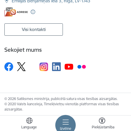
Emīlijas Benjamiņas iela 3, Rīga, LV-1743
Visi kontakti
Sekojiet mums
© 2026 Satiksmes ministrija, publicētā satura visas tiesības aizsargātas.
© 2020 Valsts kanceleja, Tīmekļvietņu vienotās platformas visas tiesības
aizsargātas.
Language
Piekļūstamība
Izvēlne