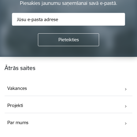
Piesakies jaunumu saņemšanai savā e-pastā.
Kājene
Ātrās saites
Vakances
Projekti
Par mums