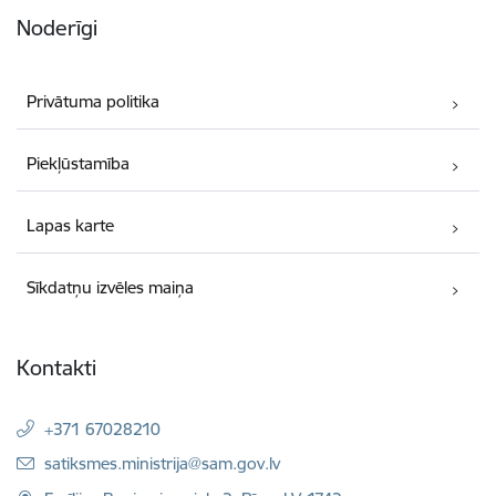
Noderīgi
Privātuma politika
Piekļūstamība
Lapas karte
Sīkdatņu izvēles maiņa
Kontakti
+371 67028210
E-pasts:
satiksmes.ministrija@sam.gov.lv