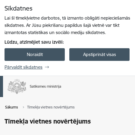
Pāriet uz lapas saturu
Sīkdatnes
Spied
lai meklētu
Enter
Lai šī tīmekļvietne darbotos, tā izmanto obligāti nepieciešamās
sīkdatnes. Ar Jūsu piekrišanu papildus šajā vietnē var tikt
izmantotas statistikas un sociālo mediju sīkdatnes.
Lūdzu, atzīmējiet savu izvēli:
Noraidīt
Apstiprināt visas
Pārvaldīt sīkdatnes
Sākums
Tīmekļa vietnes novērtējums
Tīmekļa vietnes novērtējums