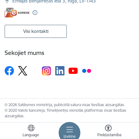
Emīlijas Benjamiņas iela 3, Rīga, LV-1743
Visi kontakti
Sekojiet mums
© 2026 Satiksmes ministrija, publicētā satura visas tiesības aizsargātas.
© 2020 Valsts kanceleja, Tīmekļvietņu vienotās platformas visas tiesības
aizsargātas.
Language
Piekļūstamība
Izvēlne