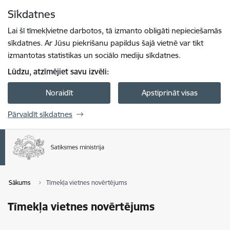
Pāriet uz lapas saturu
Sīkdatnes
Spied
lai meklētu
Enter
Lai šī tīmekļvietne darbotos, tā izmanto obligāti nepieciešamās
sīkdatnes. Ar Jūsu piekrišanu papildus šajā vietnē var tikt
izmantotas statistikas un sociālo mediju sīkdatnes.
Lūdzu, atzīmējiet savu izvēli:
Noraidīt
Apstiprināt visas
Pārvaldīt sīkdatnes
Sākums
Tīmekļa vietnes novērtējums
Tīmekļa vietnes novērtējums