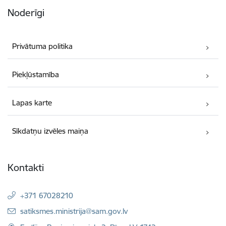
Noderīgi
Privātuma politika
Piekļūstamība
Lapas karte
Sīkdatņu izvēles maiņa
Kontakti
+371 67028210
E-pasts:
satiksmes.ministrija@sam.gov.lv