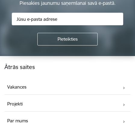
Piesakies jaunumu saņemšanai savā e-pastā.
Kājene
Ātrās saites
Vakances
Projekti
Par mums