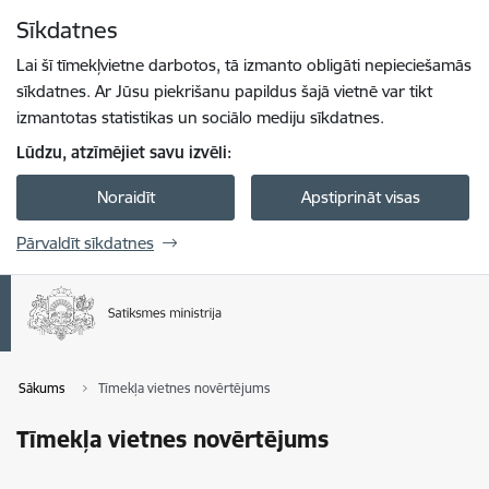
Pāriet uz lapas saturu
Sīkdatnes
Spied
lai meklētu
Enter
Lai šī tīmekļvietne darbotos, tā izmanto obligāti nepieciešamās
sīkdatnes. Ar Jūsu piekrišanu papildus šajā vietnē var tikt
izmantotas statistikas un sociālo mediju sīkdatnes.
Lūdzu, atzīmējiet savu izvēli:
Noraidīt
Apstiprināt visas
Pārvaldīt sīkdatnes
Sākums
Tīmekļa vietnes novērtējums
Tīmekļa vietnes novērtējums