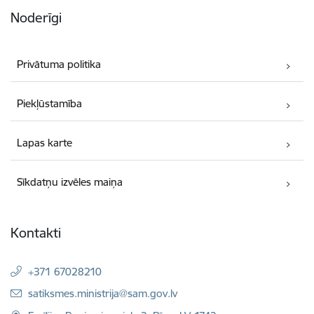
Noderīgi
Privātuma politika
Piekļūstamība
Lapas karte
Sīkdatņu izvēles maiņa
Kontakti
+371 67028210
E-pasts:
satiksmes.ministrija@sam.gov.lv