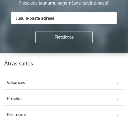
Piesakies jaunumu saņemšanai savā e-pastā.
Kājene
Ātrās saites
Vakances
Projekti
Par mums