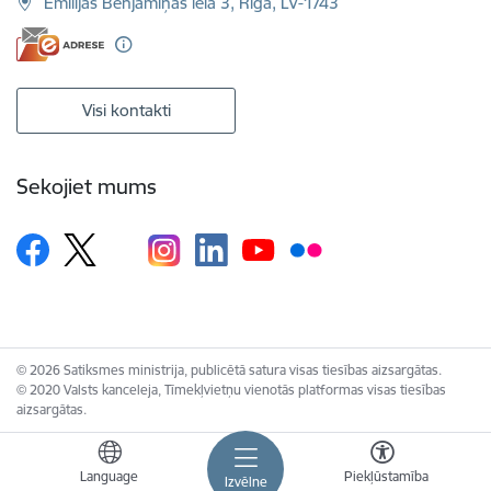
Emīlijas Benjamiņas iela 3, Rīga, LV-1743
Visi kontakti
Sekojiet mums
© 2026 Satiksmes ministrija, publicētā satura visas tiesības aizsargātas.
© 2020 Valsts kanceleja, Tīmekļvietņu vienotās platformas visas tiesības
aizsargātas.
Language
Piekļūstamība
Izvēlne