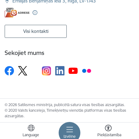
Emīlijas Benjamiņas iela 3, Rīga, LV-1743
Visi kontakti
Sekojiet mums
© 2026 Satiksmes ministrija, publicētā satura visas tiesības aizsargātas.
© 2020 Valsts kanceleja, Tīmekļvietņu vienotās platformas visas tiesības
aizsargātas.
Language
Piekļūstamība
Izvēlne