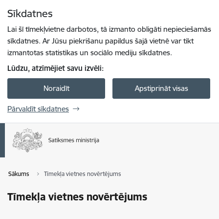
Pāriet uz lapas saturu
Sīkdatnes
Spied
lai meklētu
Enter
Lai šī tīmekļvietne darbotos, tā izmanto obligāti nepieciešamās
sīkdatnes. Ar Jūsu piekrišanu papildus šajā vietnē var tikt
izmantotas statistikas un sociālo mediju sīkdatnes.
Lūdzu, atzīmējiet savu izvēli:
Noraidīt
Apstiprināt visas
Pārvaldīt sīkdatnes
Sākums
Tīmekļa vietnes novērtējums
Tīmekļa vietnes novērtējums