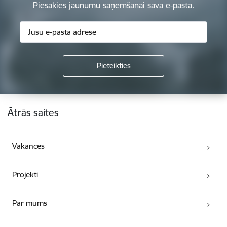
Piesakies jaunumu saņemšanai savā e-pastā.
Kājene
Ātrās saites
Vakances
Projekti
Par mums