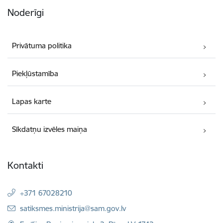
Noderīgi
Privātuma politika
Piekļūstamība
Lapas karte
Sīkdatņu izvēles maiņa
Kontakti
+371 67028210
E-pasts:
satiksmes.ministrija@sam.gov.lv