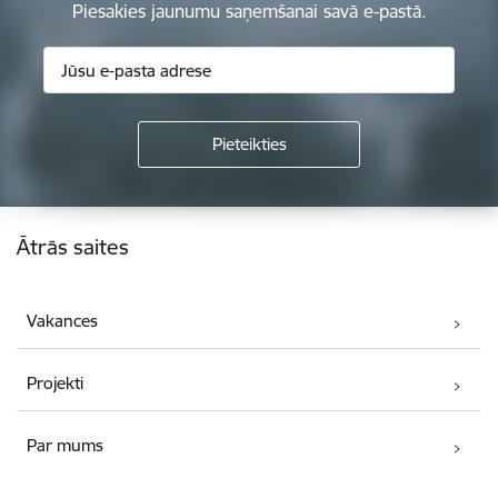
Piesakies jaunumu saņemšanai savā e-pastā.
Kājene
Ātrās saites
Vakances
Projekti
Par mums