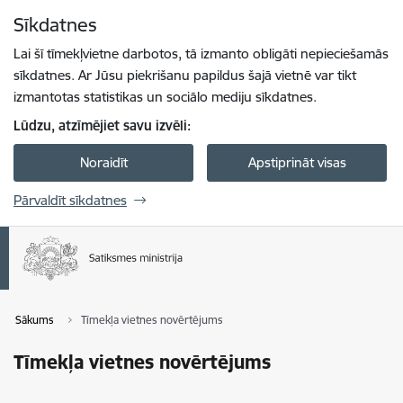
Pāriet uz lapas saturu
Sīkdatnes
Spied
lai meklētu
Enter
Lai šī tīmekļvietne darbotos, tā izmanto obligāti nepieciešamās
sīkdatnes. Ar Jūsu piekrišanu papildus šajā vietnē var tikt
izmantotas statistikas un sociālo mediju sīkdatnes.
Lūdzu, atzīmējiet savu izvēli:
Noraidīt
Apstiprināt visas
Pārvaldīt sīkdatnes
Sākums
Tīmekļa vietnes novērtējums
Tīmekļa vietnes novērtējums