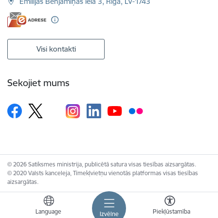
Emīlijas Benjamiņas iela 3, Rīga, LV-1743
Visi kontakti
Sekojiet mums
© 2026 Satiksmes ministrija, publicētā satura visas tiesības aizsargātas.
© 2020 Valsts kanceleja, Tīmekļvietņu vienotās platformas visas tiesības
aizsargātas.
Language
Piekļūstamība
Izvēlne