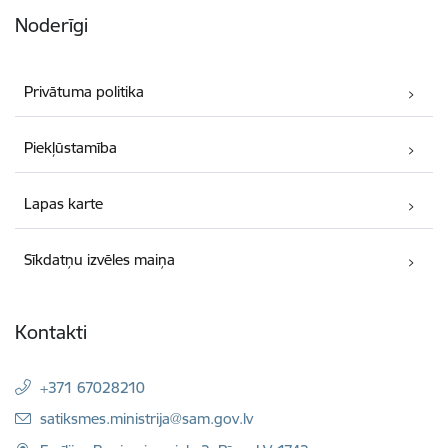
Noderīgi
Privātuma politika
Piekļūstamība
Lapas karte
Sīkdatņu izvēles maiņa
Kontakti
+371 67028210
E-pasts:
satiksmes.ministrija@sam.gov.lv