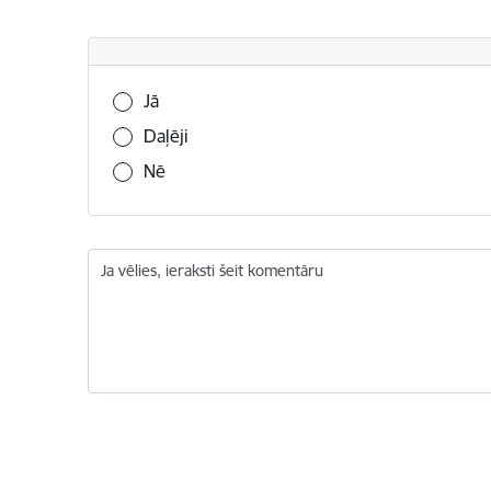
Vai šī informācija bija noderīga?
Jā
Daļēji
Nē
Ja vēlies, ieraksti šeit komentāru