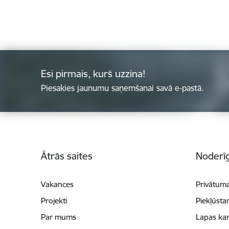
Esi pirmais, kurš uzzina!
Piesakies jaunumu saņemšanai savā e-pastā.
Kājene
Ātrās saites
Noderīg
Vakances
Privātuma
Projekti
Piekļūsta
Par mums
Lapas kar