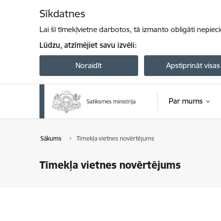
Pāriet uz lapas saturu
Sīkdatnes
Lai šī tīmekļvietne darbotos, tā izmanto obligāti nepiec
Lūdzu, atzīmējiet savu izvēli:
Noraidīt
Apstiprināt visas
Par mums
Sākums
Tīmekļa vietnes novērtējums
Tīmekļa vietnes novērtējums