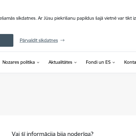
iešamās sīkdatnes. Ar Jūsu piekrišanu papildus šajā vietnē var tikt i
Pārvaldīt sīkdatnes
Nozares politika
Aktualitātes
Fondi un ES
Konta
Vai šī informācija bija noderīga?