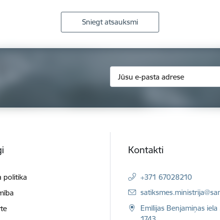
Sniegt atsauksmi
i
Kontakti
 politika
+371 67028210
E-pasts:
satiksmes.ministrija@sa
mība
Emīlijas Benjamiņas iela 
te
1743