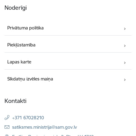
Noderīgi
Privātuma politika
Piekļūstamība
Lapas karte
Sīkdatņu izvēles maiņa
Kontakti
+371 67028210
E-pasts:
satiksmes.ministrija@sam.gov.lv