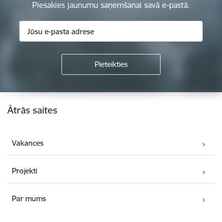
Piesakies jaunumu saņemšanai savā e-pastā.
Kājene
Ātrās saites
Vakances
Projekti
Par mums