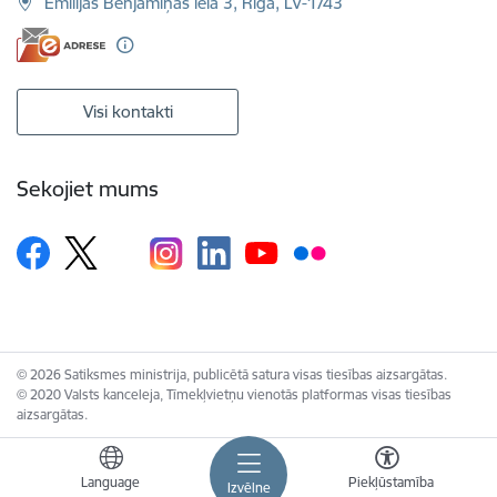
Emīlijas Benjamiņas iela 3, Rīga, LV-1743
Visi kontakti
Sekojiet mums
© 2026 Satiksmes ministrija, publicētā satura visas tiesības aizsargātas.
© 2020 Valsts kanceleja, Tīmekļvietņu vienotās platformas visas tiesības
aizsargātas.
Language
Piekļūstamība
Izvēlne