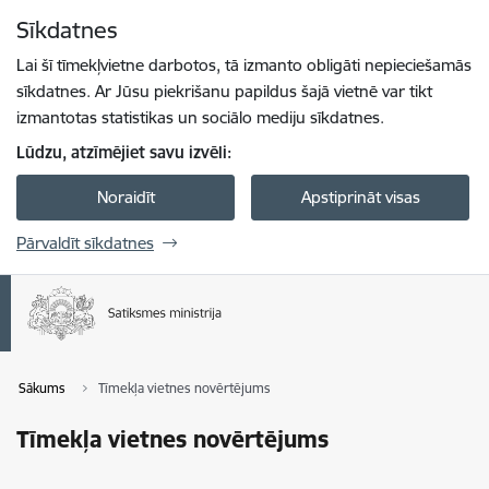
Pāriet uz lapas saturu
Sīkdatnes
Spied
lai meklētu
Enter
Lai šī tīmekļvietne darbotos, tā izmanto obligāti nepieciešamās
sīkdatnes. Ar Jūsu piekrišanu papildus šajā vietnē var tikt
izmantotas statistikas un sociālo mediju sīkdatnes.
Lūdzu, atzīmējiet savu izvēli:
Noraidīt
Apstiprināt visas
Pārvaldīt sīkdatnes
Sākums
Tīmekļa vietnes novērtējums
Tīmekļa vietnes novērtējums