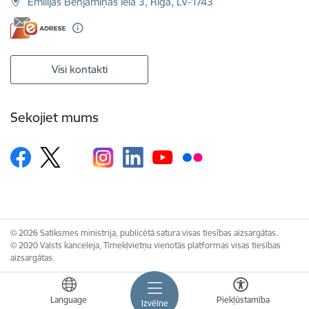
Emīlijas Benjamiņas iela 3, Rīga, LV-1743
Visi kontakti
Sekojiet mums
© 2026 Satiksmes ministrija, publicētā satura visas tiesības aizsargātas.
© 2020 Valsts kanceleja, Tīmekļvietņu vienotās platformas visas tiesības
aizsargātas.
Language
Piekļūstamība
Izvēlne