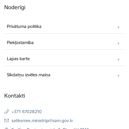
Noderīgi
Privātuma politika
Piekļūstamība
Lapas karte
Sīkdatņu izvēles maiņa
Kontakti
+371 67028210
E-pasts:
satiksmes.ministrija@sam.gov.lv