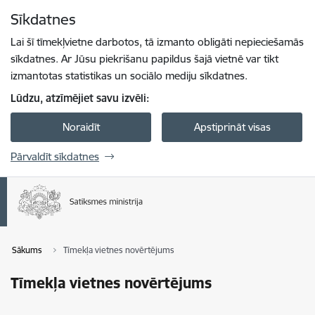
Pāriet uz lapas saturu
Sīkdatnes
Spied
lai meklētu
Enter
Lai šī tīmekļvietne darbotos, tā izmanto obligāti nepieciešamās
sīkdatnes. Ar Jūsu piekrišanu papildus šajā vietnē var tikt
izmantotas statistikas un sociālo mediju sīkdatnes.
Lūdzu, atzīmējiet savu izvēli:
Noraidīt
Apstiprināt visas
Pārvaldīt sīkdatnes
Sākums
Tīmekļa vietnes novērtējums
Tīmekļa vietnes novērtējums