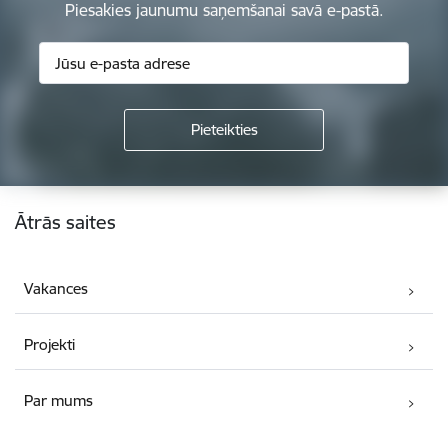
Piesakies jaunumu saņemšanai savā e-pastā.
Kājene
Ātrās saites
Vakances
Projekti
Par mums