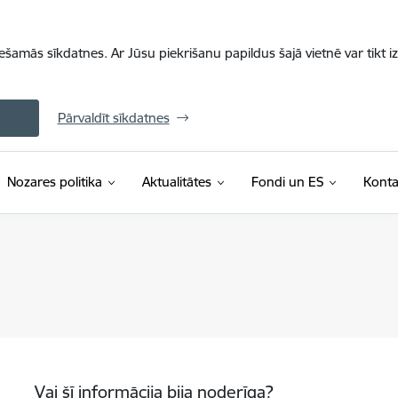
iešamās sīkdatnes. Ar Jūsu piekrišanu papildus šajā vietnē var tikt i
Pārvaldīt sīkdatnes
Nozares politika
Aktualitātes
Fondi un ES
Konta
Vai šī informācija bija noderīga?