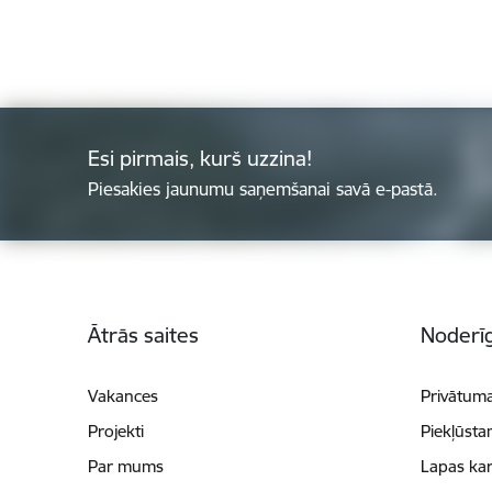
Esi pirmais, kurš uzzina!
Piesakies jaunumu saņemšanai savā e-pastā.
Kājene
Ātrās saites
Noderīg
Vakances
Privātuma
Projekti
Piekļūsta
Par mums
Lapas kar