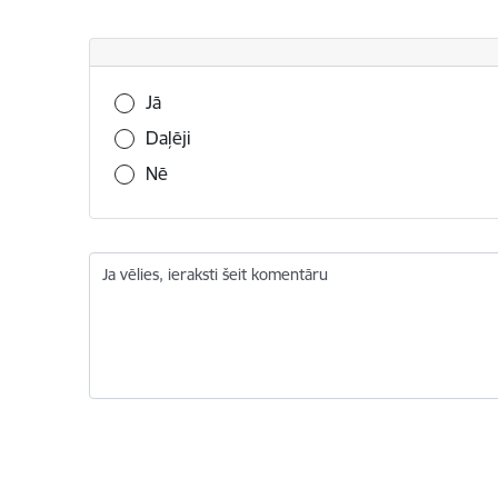
Vai šī informācija bija noderīga?
Jā
Daļēji
Nē
Ja vēlies, ieraksti šeit komentāru