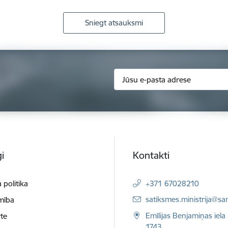
Sniegt atsauksmi
i
Kontakti
 politika
+371 67028210
E-pasts:
satiksmes.ministrija@sa
mība
Emīlijas Benjamiņas iela 
te
1743