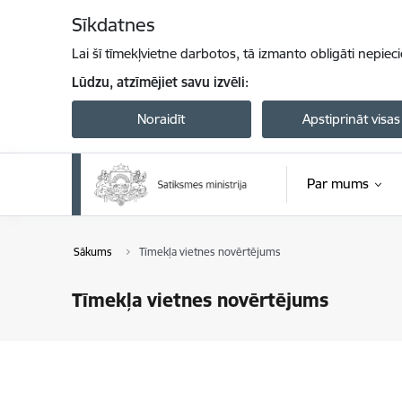
Pāriet uz lapas saturu
Sīkdatnes
Lai šī tīmekļvietne darbotos, tā izmanto obligāti nepiec
Lūdzu, atzīmējiet savu izvēli:
Noraidīt
Apstiprināt visas
Par mums
Sākums
Tīmekļa vietnes novērtējums
Tīmekļa vietnes novērtējums