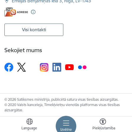
Emīlijas Benjamiņas iela 3, Rīga, LV-1743
Visi kontakti
Sekojiet mums
© 2026 Satiksmes ministrija, publicētā satura visas tiesības aizsargātas.
© 2020 Valsts kanceleja, Tīmekļvietņu vienotās platformas visas tiesības
aizsargātas.
Language
Piekļūstamība
Izvēlne