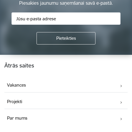
Piesakies jaunumu saņemšanai savā e-pastā.
Kājene
Ātrās saites
Vakances
Projekti
Par mums