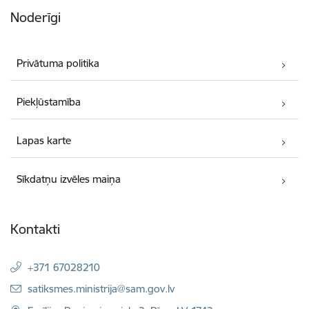
Noderīgi
Privātuma politika
Piekļūstamība
Lapas karte
Sīkdatņu izvēles maiņa
Kontakti
+371 67028210
E-pasts:
satiksmes.ministrija@sam.gov.lv