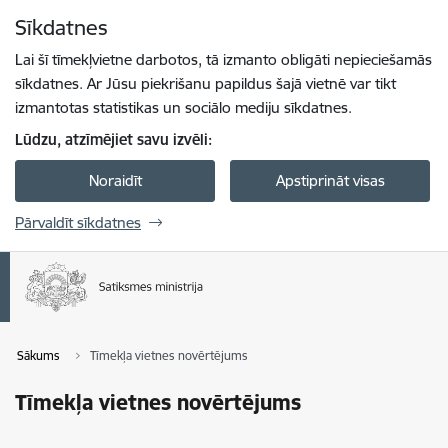
Pāriet uz lapas saturu
Sīkdatnes
Spied
lai meklētu
Enter
Lai šī tīmekļvietne darbotos, tā izmanto obligāti nepieciešamās
sīkdatnes. Ar Jūsu piekrišanu papildus šajā vietnē var tikt
izmantotas statistikas un sociālo mediju sīkdatnes.
Lūdzu, atzīmējiet savu izvēli:
Noraidīt
Apstiprināt visas
Pārvaldīt sīkdatnes
Sākums
Tīmekļa vietnes novērtējums
Tīmekļa vietnes novērtējums