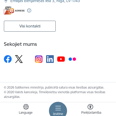
Emīlijas Benjamiņas iela 3, Rīga, LV-1743
Visi kontakti
Sekojiet mums
© 2026 Satiksmes ministrija, publicētā satura visas tiesības aizsargātas.
© 2020 Valsts kanceleja, Tīmekļvietņu vienotās platformas visas tiesības
aizsargātas.
Language
Piekļūstamība
Izvēlne