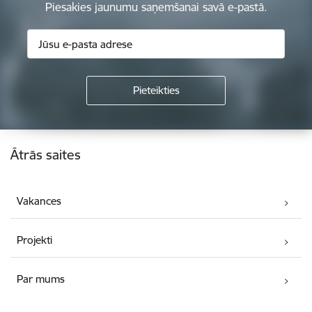
Piesakies jaunumu saņemšanai savā e-pastā.
Kājene
Ātrās saites
Vakances
Projekti
Par mums