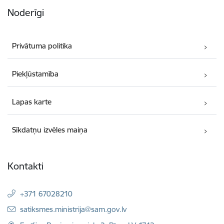
Noderīgi
Privātuma politika
Piekļūstamība
Lapas karte
Sīkdatņu izvēles maiņa
Kontakti
+371 67028210
E-pasts:
satiksmes.ministrija@sam.gov.lv