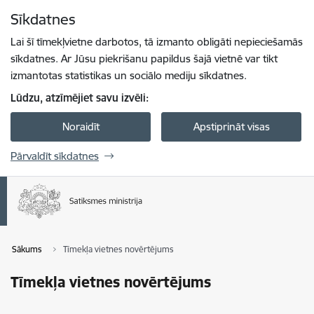
Pāriet uz lapas saturu
Sīkdatnes
Spied
lai meklētu
Enter
Lai šī tīmekļvietne darbotos, tā izmanto obligāti nepieciešamās
sīkdatnes. Ar Jūsu piekrišanu papildus šajā vietnē var tikt
izmantotas statistikas un sociālo mediju sīkdatnes.
Lūdzu, atzīmējiet savu izvēli:
Noraidīt
Apstiprināt visas
Pārvaldīt sīkdatnes
Sākums
Tīmekļa vietnes novērtējums
Tīmekļa vietnes novērtējums