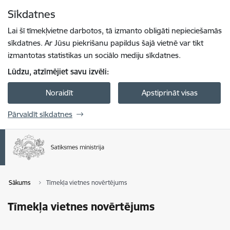
Pāriet uz lapas saturu
Sīkdatnes
Spied
lai meklētu
Enter
Lai šī tīmekļvietne darbotos, tā izmanto obligāti nepieciešamās
sīkdatnes. Ar Jūsu piekrišanu papildus šajā vietnē var tikt
izmantotas statistikas un sociālo mediju sīkdatnes.
Lūdzu, atzīmējiet savu izvēli:
Noraidīt
Apstiprināt visas
Pārvaldīt sīkdatnes
Sākums
Tīmekļa vietnes novērtējums
Tīmekļa vietnes novērtējums