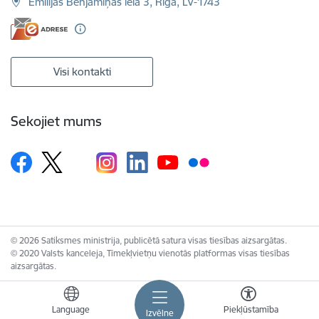
Emīlijas Benjamiņas iela 3, Rīga, LV-1743
Visi kontakti
Sekojiet mums
© 2026 Satiksmes ministrija, publicētā satura visas tiesības aizsargātas.
© 2020 Valsts kanceleja, Tīmekļvietņu vienotās platformas visas tiesības
aizsargātas.
Language
Piekļūstamība
Izvēlne