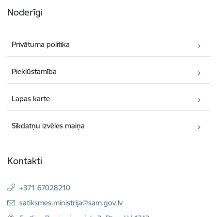
Noderīgi
Privātuma politika
Piekļūstamība
Lapas karte
Sīkdatņu izvēles maiņa
Kontakti
+371 67028210
E-pasts:
satiksmes.ministrija@sam.gov.lv