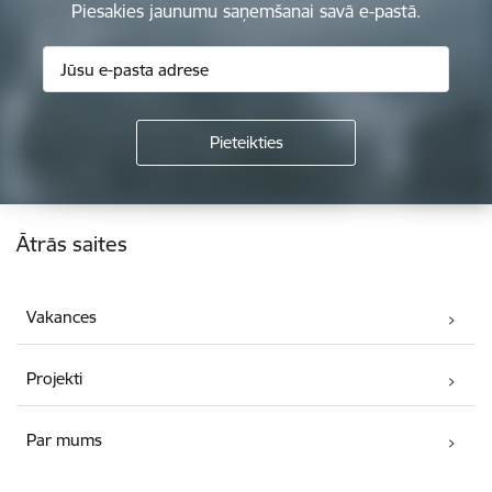
Piesakies jaunumu saņemšanai savā e-pastā.
Kājene
Ātrās saites
Vakances
Projekti
Par mums