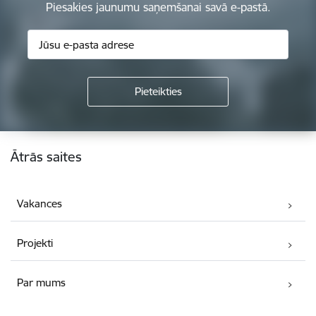
Piesakies jaunumu saņemšanai savā e-pastā.
Kājene
Ātrās saites
Vakances
Projekti
Par mums