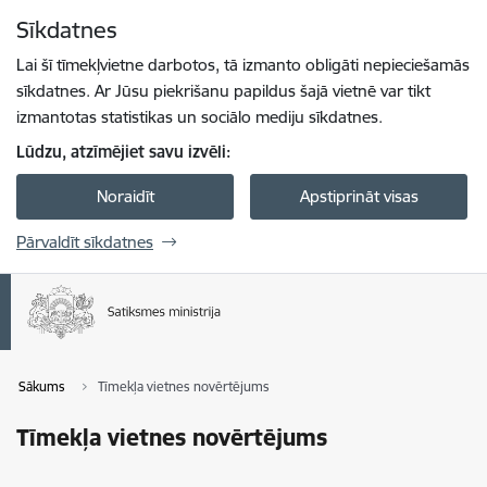
Pāriet uz lapas saturu
Sīkdatnes
Spied
lai meklētu
Enter
Lai šī tīmekļvietne darbotos, tā izmanto obligāti nepieciešamās
sīkdatnes. Ar Jūsu piekrišanu papildus šajā vietnē var tikt
izmantotas statistikas un sociālo mediju sīkdatnes.
Lūdzu, atzīmējiet savu izvēli:
Noraidīt
Apstiprināt visas
Pārvaldīt sīkdatnes
Sākums
Tīmekļa vietnes novērtējums
Tīmekļa vietnes novērtējums