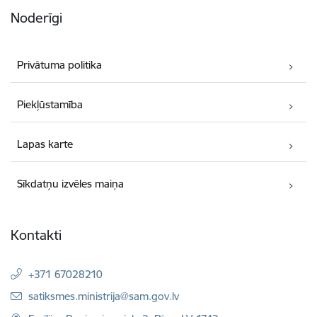
Noderīgi
Privātuma politika
Piekļūstamība
Lapas karte
Sīkdatņu izvēles maiņa
Kontakti
+371 67028210
E-pasts:
satiksmes.ministrija@sam.gov.lv