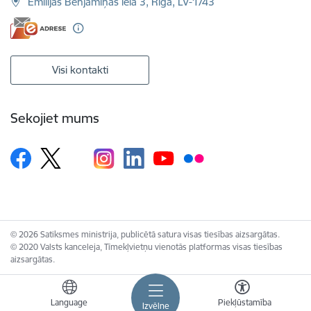
Emīlijas Benjamiņas iela 3, Rīga, LV-1743
Visi kontakti
Sekojiet mums
© 2026 Satiksmes ministrija, publicētā satura visas tiesības aizsargātas.
© 2020 Valsts kanceleja, Tīmekļvietņu vienotās platformas visas tiesības
aizsargātas.
Language
Piekļūstamība
Izvēlne